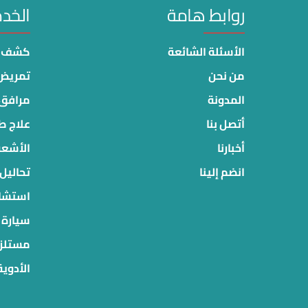
روابط هامة
الخد
الأسئلة الشائعة
كشف ط
من نحن
تمريض 
المدونة
مرافق
أتصل بنا
علاج ط
أخبارنا
الأشعة
انضم إلينا
تحاليل 
استشار
سيارة
مستلزم
الأدوية