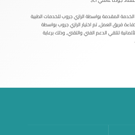
تماد جودة عالمي JCI.
 الخدمة المقدمة بواسطة الرازي جروب للخدمات الطبية
كفاءة فريق العمل, تم اختيار الرازي جروب بواسطة
سسة enpact الألمانية لتلقي الدعم الفني والتقني, وذلك برعاية