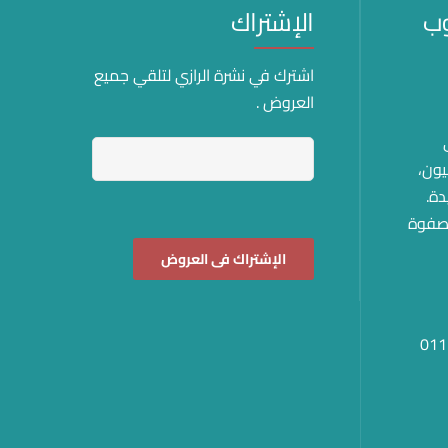
وب
الإشتراك
اشترك في نشرة الرازي لتلقي جميع
العروض .
ى
يون،
دة.
برج صفوة