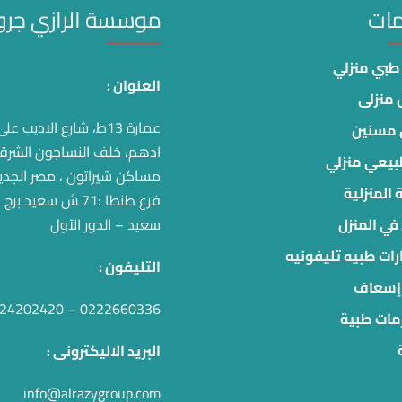
مات
موسسة الرازي جر
بي منزلي
العنوان :
منزلى
عمارة 13ط، شارع الاديب عل
 مسنين
ادهم، خلف النساجون الشرق
بيعي منزلي
مساكن شيراتون ، مصر الجدي
 المنزلية
فرع طنطا :71 ش سعيد 
في المنزل
سعيد – الدور الآول
ات طبيه تليفونيه
التليفون :
 إسعاف
0222660336 – 01124202420
ات طبية
البريد الاليكترونى :
info@alrazygroup.com