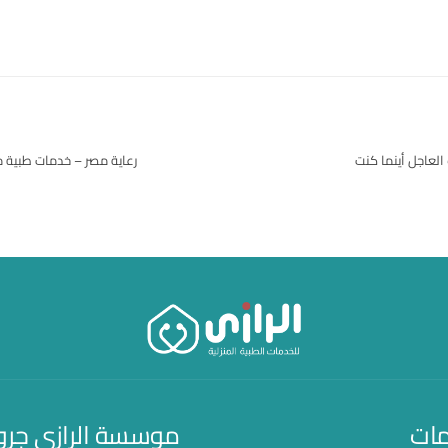
لعاجل أينما كنت
رعاية مصر – خدمات طبية 
مات
موسسة الرازي جر