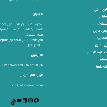
ي منزلي
العنوان :
نزلى
مسنين
عمارة 13ط، شارع الاديب على اد
النساجون الشرقيون، مساكن شيرات
يعي منزلي
مصر الجديدة.
لمنزلية
فرع طنطا :71 ش سعيد برج صف
ي المنزل
– الدور الآول
ت طبيه تليفونيه
التليفون :
سعاف
0222660336 – 01124202420
ت طبية
البريد الاليكترونى :
info@alrazygroup.com
YouTube
LinkedIn
Instagram
Facebook
TikTok