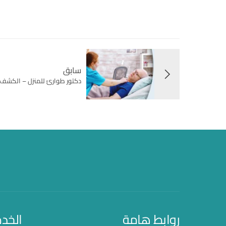
سابق
دكتور طوارئ للمنزل – الكشف ا
روابط هامة
الخد