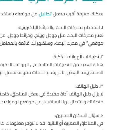
يمكنك معرفة أقرب معمل
تحاليل
من موقعك باستخدام ا
١. استخدام محركات البحث والخرائط الإلكترونية:
تعتبر محركات البحث مثل جوجل وبينج، وخرائط جوجل، من
موقعي” في محرك البحث، وستظهر لك قائمة بالمعامل القر
٢. تطبيقات الهواتف الذكية:
هناك العديد من التطبيقات المتاحة على الهواتف الذكية
الصحة، بينما البعض الآخر يقدم خدمات متنوعة تشمل البح
٣. دليل الهاتف:
لا يزال دليل الهاتف أداة مفيدة في بعض المناطق، خاصةً
منطقتك والاتصال بها للاستفسار عن موقعها ومواعيد ا
٤. سؤال السكان المحليين:
في المناطق الصغيرة أو النائية، قد لا تتوفر معلومات كا