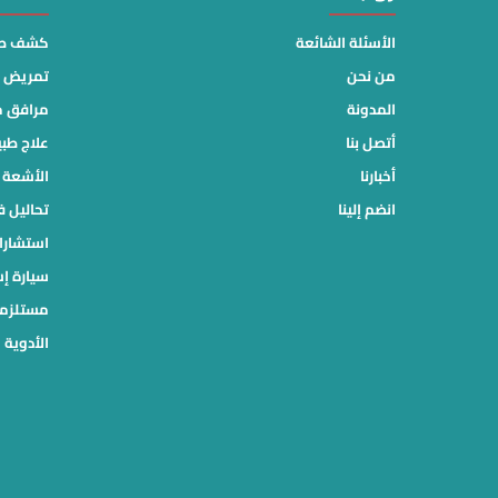
الأسئلة الشائعة
كشف طب
من نحن
تمريض م
المدونة
مرافق 
أتصل بنا
علاج طب
أخبارنا
الأشعة ا
انضم إلينا
تحاليل ف
استشارا
سيارة إ
مستلزما
الأدوية