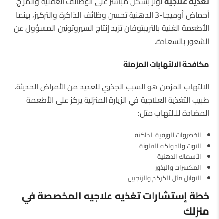
تغذيه علاجيه
تؤثر بشكل مباشر على الوظائف العقلية والمزاج.
أحماض أوميجا-3 الدهنية تحسن وظائف الذاكرة والتركيز، بينما
الأطعمة الغنية بالتريبتوفان تزيد إنتاج السيروتونين المسؤول عن
الشعور بالسعادة.
مكافحة الالتهابات المزمنة
الالتهاب المزمن هو السبب الجذري للعديد من الأمراض الحديثة.
طبيب التغذية العلاجية في الزيارة المنزلية يركز على الأطعمة
المضادة للالتهاب مثل:
الخضروات الورقية الداكنة
التوت والفواكه الملونة
الأسماك الدهنية
المكسرات والبذور
التوابل مثل الكركم والزنجبيل
خطة إستشارات تغذيه علاجيه المخصصة في
منزلك