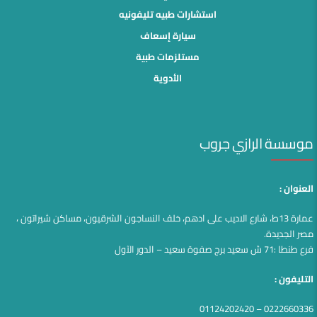
استشارات طبيه تليفونيه
سيارة إسعاف
مستلزمات طبية
الأدوية
موسسة الرازي جروب
العنوان :
عمارة 13ط، شارع الاديب على ادهم، خلف النساجون الشرقيون، مساكن شيراتون ،
مصر الجديدة.
فرع طنطا :71 ش سعيد برج صفوة سعيد – الدور الآول
التليفون :
0222660336 – 01124202420