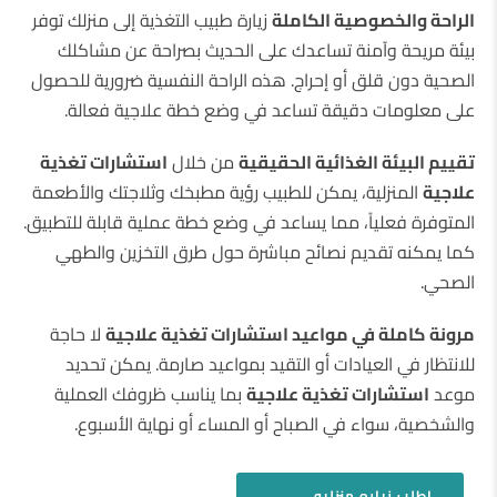
الراحة والخصوصية الكاملة
زيارة طبيب التغذية إلى منزلك توفر
بيئة مريحة وآمنة تساعدك على الحديث بصراحة عن مشاكلك
الصحية دون قلق أو إحراج. هذه الراحة النفسية ضرورية للحصول
على معلومات دقيقة تساعد في وضع خطة علاجية فعالة.
تقييم البيئة الغذائية الحقيقية
من خلال
استشارات تغذية
علاجية
المنزلية، يمكن للطبيب رؤية مطبخك وثلاجتك والأطعمة
المتوفرة فعلياً، مما يساعد في وضع خطة عملية قابلة للتطبيق.
كما يمكنه تقديم نصائح مباشرة حول طرق التخزين والطهي
الصحي.
مرونة كاملة في مواعيد استشارات تغذية علاجية
لا حاجة
للانتظار في العيادات أو التقيد بمواعيد صارمة. يمكن تحديد
موعد
استشارات تغذية علاجية
بما يناسب ظروفك العملية
والشخصية، سواء في الصباح أو المساء أو نهاية الأسبوع.
اطلب
زياره منزليه