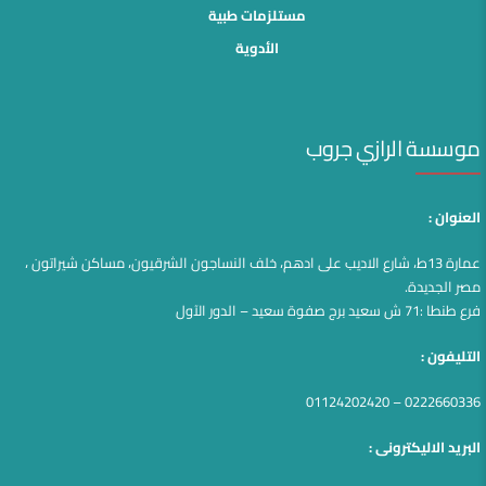
مستلزمات طبية
الأدوية
موسسة الرازي جروب
العنوان :
عمارة 13ط، شارع الاديب على ادهم، خلف النساجون الشرقيون، مساكن شيراتون ،
مصر الجديدة.
فرع طنطا :71 ش سعيد برج صفوة سعيد – الدور الآول
التليفون :
0222660336 – 01124202420
البريد الاليكترونى :