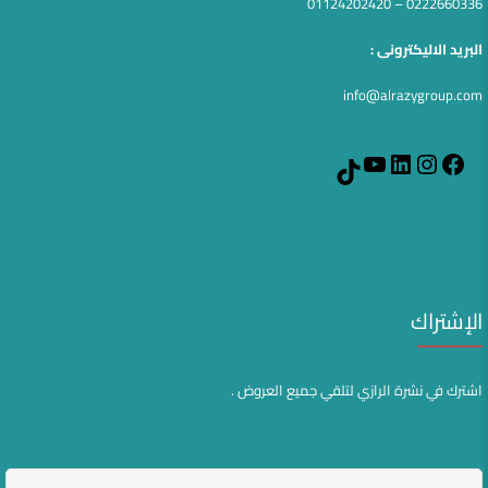
0222660336 – 01124202420
البريد الاليكترونى :
info@alrazygroup.com
YouTube
LinkedIn
Instagram
Facebook
TikTok
الإشتراك
اشترك في نشرة الرازي لتلقي جميع العروض .