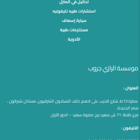
تحاليل في المنزل
استشارات طبيه تليفونيه
سيارة إسعاف
مستلزمات طبية
الأدوية
موسسة الرازي جروب
العنوان :
عمارة 13ط، شارع الاديب على ادهم، خلف النساجون الشرقيون، مساكن شيراتون ،
مصر الجديدة.
فرع طنطا :71 ش سعيد برج صفوة سعيد – الدور الآول
التليفون :