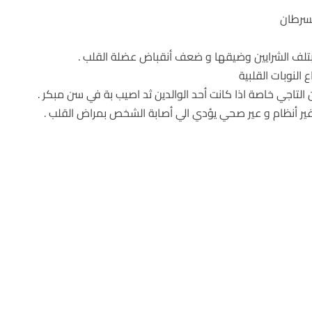
لسرطان
ة بتلف الشرايين وضيقها و ضعف أنقباض عضلة القلب .
النوبات القلبية
ان التاجي خاصة اذا كانت أحد الوالدين ثد اصيب بة في سن مبكر .
غير أنظام و عير صحي يؤدي الي أصابة الشخص بمراض القلب .