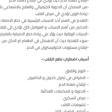
-ارتفاع ضعظ الدم حيث يؤدي الي ارتفاع ضغط الدم
-من الممكن أن الادوية الكيميائي والعلاج بالاشعاعي ل
-زيادة الوزن تؤدي الي مرض القلب
-التقدم في العمر أحد الاسباب الرئيسية في خطر الاصاب
-التدخين من أهم الاسباب و العوامل التي تؤدي الي ارتفاع 
-الجينات الوراثية حيث يؤثر علي زيادة خطر الاصبابة بالشري
-سوء التغذية حيث أن الاهمال في الطعام او الاكل من 
-ارتفاع مستويات الكوليسترول في الدم .
أسباب اضطراب نظم القلب :-
– التوتر والقلق
– الافراض في تناول كحول و الكافيين
– ارتفاع ضغظ الدم
– الادوية و المكملات الغذائية
– مرض السكري
– تشوهات القلب
– أمراض الشريان التاجي