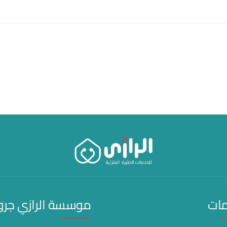
مات
موسسة الرازي جر