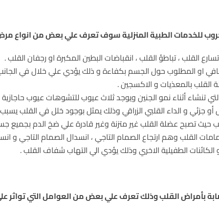
جروب للخدمات الطبية المنزلية سوف تعرف علي بعض من انواع مرض 
رع القلب ، تباطؤ القلب ، انقباضات البطين المكبرة او رجفان القلب .
افي او المطلوب حول الجسم بكفاءة و ذلك يؤدي علي خلال في الجانب ال
لة القلب بالمعذيات و الاكسجين .
تي تنشاء أثناء نمو الجنين ويوجد ثلاث عيوب للتشوهات عيوب حاجازية 
و جزئي و الداء القلبي الزراقي وذلك يمثل بوجود خلل في القلب يسبب
 حيث تصبح عضلة القلب غير متزنة وغير قادرة علي ضخ الدم بجميع جسم
مات القلب وهم ارتجاع الصمام التاجي ، انسدال الصمام التاجي و ان
و الكائنات الطفيلية الاخري وذلك يؤدي الي التهاب شفاف القلب .
ابة بأمراض القلب وذلك تعرف علي بعض من العوامل التي تواثر علي