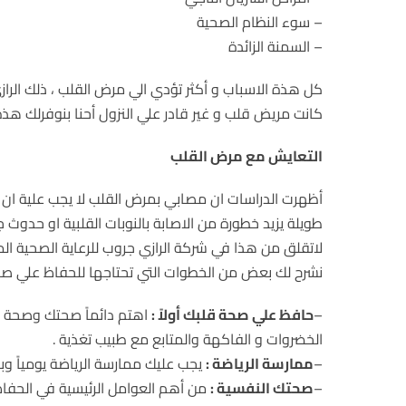
– سوء النظام الصحية
– السمنة الزائدة
كل هذة الاسباب و أكثر تؤدي الي مرض القلب ، ذلك الرا
كانت مريض قلب و غير قادر علي النزول أحنا بنوفرلك هذة
التعايش مع مرض القلب
أظهرت الدراسات ان مصابي بمرض القلب لا يجب علية ان ال
طويلة يزيد خطورة من الاصابة بالنوبات القلبية او حدوث
لاتقلق من هذا في شركة الرازي جروب للرعاية الصحية ال
نشرح لك بعض من الخطوات التي تحتاجها للحفاظ علي ص
–
حافظ علي صحة قلبك أولاً :
اهتم دائماً صحتك وصحة قل
الخضروات و الفاكهة والمتابع مع طبيب تغذية .
–
ممارسة الرياضة :
يجب عليك ممارسة الرياضة يومياً وبنتظام لمدة 30 دقيقة يومياً او ممكن الاستبالها بالمشي وعدم ا
–
صحتك النفسية :
من أهم العوامل الرئيسية في الحفا