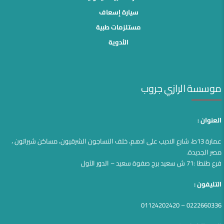
سيارة إسعاف
مستلزمات طبية
الأدوية
موسسة الرازي جروب
العنوان :
عمارة 13ط، شارع الاديب على ادهم، خلف النساجون الشرقيون، مساكن شيراتون ،
مصر الجديدة.
فرع طنطا :71 ش سعيد برج صفوة سعيد – الدور الآول
التليفون :
0222660336 – 01124202420