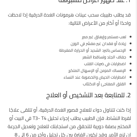
قد يطلب طبيبك سحب عينات هرمونات الغدة الدرقية إذا لاحظت
واحدًا أو أكثر من الأعراض التالية:
تعب مستمر وإرهاق غير مبرر
زيادة أو فقدان غير مفسَّر في الوزن
الإحساس بالبرد الشديد أو الحرارة المفرطة
جفاف الجلد وتساقط الشعر
اضطرابات في ضربات القلب
الإمساك المزمن أو الإسهال المتكرر
اضطرابات الحيض والخصوبة عند النساء
القلق المفاجئ أو الاكتئاب
2. للمتابعة بعد التشخيص أو العلاج
إذا كنت تتناول دواء للعلاج قصور الغدة الدرقية، أو تتلقى علاجًا
لفرط النشاط، فإن الطبيب يطلب إجراء تحليل T3- T4 في البيت أو
المختبر بصفة دورية للتحقق من استجابتك للعلاج وتعديل الجرعة
إن لزم الأمر. وقد تكون الفترة بين كل تحليل وآخر من 6 إلى 8