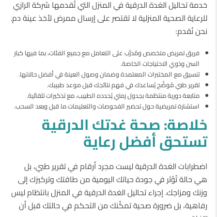
خدمة تحاليل الغدة الدرقية في المنزل التي تُقدمها شركة الرازي
للرعاية الصحية المنزلية لا تقتصر على إرسال ممرض لأخذ عينة دم.
نحن نُقدم:
فريق تمريض متخصص ومُدرَّب على التعامل مع جميع الفئات، بما فيها كبار
السن وذوي الاحتياجات الخاصة.
تنسيق مع المختبرات المعتمدة وضمان وصول العينة في أفضل حالاتها.
تقرير طبي مُوضَّح يُساعدك في فهم نتائجك قبل موعد طبيبك.
متابعة دورية منتظمة بجدول زمني يُحدده الطبيب، مع تذكيرات تلقائية.
استشارة تمريضية حول تحضير الفحوصات والتعليمات ما قبل وبعد السحب.
خلاصة
:
صحة
غدتك
الدرقية
تستحق
أفضل
رعاية
اضطرابات الغدة الدرقية ليست مجرد أرقام في تقرير طبي، بل
هي حالة تُؤثر في جودة حياتك اليومية من طاقتك وتركيزك إلى
وزنك ومزاجك. إجراء تحاليل الغدة الدرقية في المنزل بانتظام ليس
رفاهية، بل ضرورة صحية تمكّنك من التحكم في حالتك قبل أن