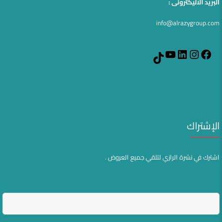
البريد الاليكترونى :
info@alrazygroup.com
YouTube
LinkedIn
Instagram
Facebook
TikTok
الإشتراك
اشترك في نشرة الرازي لتلقي جميع العروض .