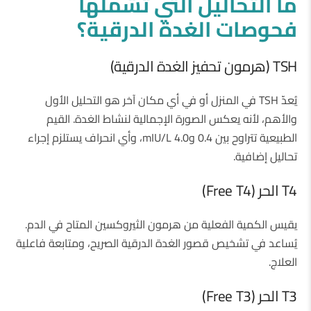
ما
التحاليل
التي
تُشملها
فحوصات
الغدة
الدرقية؟
TSH (هرمون تحفيز الغدة الدرقية)
يُعدّ TSH في المنزل أو في أي مكان آخر هو التحليل الأول
والأهم، لأنه يعكس الصورة الإجمالية لنشاط الغدة. القيم
الطبيعية تتراوح بين 0.4 و4.0 mIU/L، وأي انحراف يستلزم إجراء
تحاليل إضافية.
T4 الحر (Free T4)
يقيس الكمية الفعلية من هرمون الثيروكسين المتاح في الدم.
يُساعد في تشخيص قصور الغدة الدرقية الصريح، ومتابعة فاعلية
العلاج.
T3 الحر (Free T3)