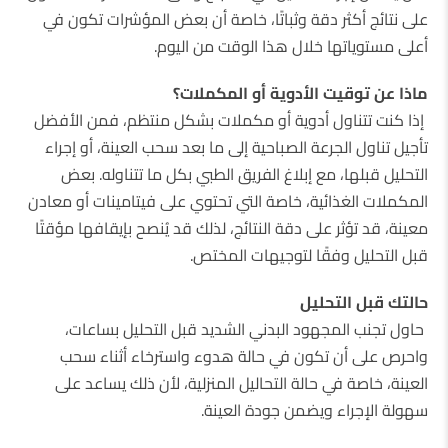
على نتائج أكثر دقة وثباتًا، خاصة أن بعض المؤشرات تكون في
أعلى مستوياتها خلال هذا الوقت من اليوم.
ماذا
عن
توقيت
الأدوية
أو
المكملات؟
إذا كنت تتناول أدوية أو مكملات بشكل منتظم، فمن الأفضل
تأجيل تناول الجرعة الصباحية إلى ما بعد سحب العينة، أو إجراء
التحليل قبلها، مع إبلاغ الفريق الطبي بكل ما تتناوله. بعض
المكملات الغذائية، خاصة التي تحتوي على فيتامينات أو معادن
معينة، قد تؤثر على دقة النتائج، لذلك قد يُنصح بإيقافها مؤقتًا
قبل التحليل وفقًا لتوجيهات المختص.
حالتك
قبل
التحليل
حاول تجنب المجهود البدني الشديد قبل التحليل بساعات،
واحرص على أن تكون في حالة هدوء واسترخاء أثناء سحب
العينة، خاصة في حالة التحاليل المنزلية، لأن ذلك يساعد على
سهولة الإجراء ويضمن جودة العينة.