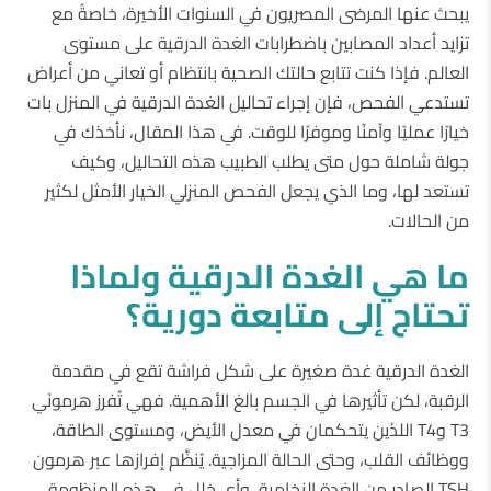
يبحث عنها المرضى المصريون في السنوات الأخيرة، خاصةً مع
تزايد أعداد المصابين باضطرابات الغدة الدرقية على مستوى
العالم. فإذا كنت تتابع حالتك الصحية بانتظام أو تعاني من أعراض
تستدعي الفحص، فإن إجراء تحاليل الغدة الدرقية في المنزل بات
خيارًا عمليًا وآمنًا وموفرًا للوقت. في هذا المقال، نأخذك في
جولة شاملة حول متى يطلب الطبيب هذه التحاليل، وكيف
تستعد لها، وما الذي يجعل الفحص المنزلي الخيار الأمثل لكثير
من الحالات.
ما
هي
الغدة
الدرقية
ولماذا
تحتاج
إلى
متابعة
دورية؟
الغدة الدرقية غدة صغيرة على شكل فراشة تقع في مقدمة
الرقبة، لكن تأثيرها في الجسم بالغ الأهمية. فهي تُفرز هرمونَي
T3 وT4 اللذَين يتحكمان في معدل الأيض، ومستوى الطاقة،
ووظائف القلب، وحتى الحالة المزاجية. يُنظَّم إفرازها عبر هرمون
TSH الصادر من الغدة النخامية، وأي خلل في هذه المنظومة