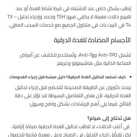
يُطلب بشكل خاص عند الاشتباه في فرط نشاط الغدة أو عند
تقييم حالات معينة لا يكفي فيها TSH وحده. وإجراء تحليل T3 –
T4 في البيت بات في متناول الجميع مع خدمات السحب المنزلي.
الأجسام المضادة للغدة الدرقية
تشمل Anti-TPO وAnti-Tg، وتُستخدم للكشف عن أمراض
المناعة الذاتية مثل هاشيموتو وغريفز.
كيف
تستعد
لتحاليل
الغدة
الدرقية؟ دليل
مبسّط
قبل
إجراء
الفحوصات
يبحث كثيرون عن الطريقة الصحيحة للتحضير قبل إجراء تحاليل
الغدة الدرقية، لأن بعض التفاصيل البسيطة قد تؤثر على دقة
النتائج. فيما يلي أهم الإرشادات بشكل واضح وسهل:
هل
تحتاج
إلى
صيام؟
في أغلب الحالات، لا تتطلب تحاليل الغدة الدرقية صيامًا إلزاميًا،
لكن يُفضّل إجراء التحليل في الصباح وعلى معدة فارغة للحصول