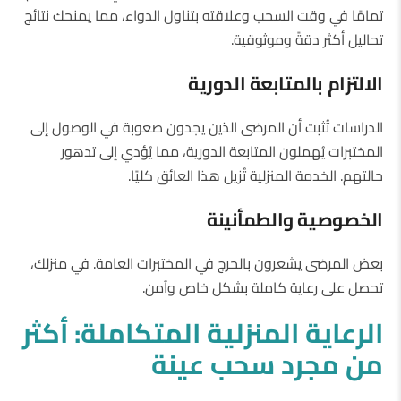
تمامًا في وقت السحب وعلاقته بتناول الدواء، مما يمنحك نتائج
تحاليل أكثر دقةً وموثوقية.
الالتزام
بالمتابعة
الدورية
الدراسات تُثبت أن المرضى الذين يجدون صعوبة في الوصول إلى
المختبرات يُهملون المتابعة الدورية، مما يُؤدي إلى تدهور
حالتهم. الخدمة المنزلية تُزيل هذا العائق كليًا.
الخصوصية
والطمأنينة
بعض المرضى يشعرون بالحرج في المختبرات العامة. في منزلك،
تحصل على رعاية كاملة بشكل خاص وآمن.
الرعاية
المنزلية
المتكاملة
:
أكثر
من
مجرد
سحب
عينة