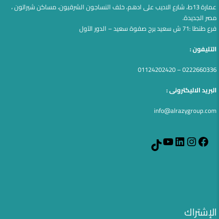
عمارة 13ط، شارع الاديب على ادهم، خلف النساجون الشرقيون، مساكن شيراتون ،
مصر الجديدة.
فرع طنطا :71 ش سعيد برج صفوة سعيد – الدور الآول
التليفون :
0222660336 – 01124202420
البريد الاليكترونى :
info@alrazygroup.com
YouTube
LinkedIn
Instagram
Facebook
TikTok
الإشتراك