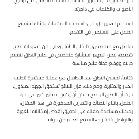
كرر التمارين: كرر التمارين بانتظام لمساعدة الطفل على ترسيخ
الأصوات والكلمات في ذاكرته.
استخدم التعزيز الإيجابي: استخدم المكافآت والثناء لتشجيع
الطفل على الاستمرار في التقدم.
تواصل مع متخصص: إذا كان الطفل يعاني من صعوبات نطق
شديدة، فمن المهم استشارة متخصص في علاج النطق لتقييم
حالته ووضع خطة علاج مناسبة.
ختاماً، تحسين النطق عند الأطفال هو عملية مستمرة تتطلب
الصبر والمثابرة. ومع ذلك، فإن النتائج تستحق الجهد المبذول،
حيث أن النطق الواضح يمكن أن يكون له تأثير كبير على حياة
الطفل. باتباع النصائح والتمارين المذكورة في هذا المقال،
يمكنك مساعدة طفلك على تحقيق أقصى إمكاناته اللغوية
والتواصل بثقة وفعالية مع العالم من حوله.