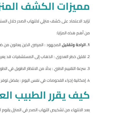
مميزات
الكشف
المنز
تزايد الاعتماد على كشف منزلي لالتهاب الصدر خلال السنوا
من أهم هذه المزايا:
1.
الراحة
وتقليل
المجهود : المرضى الذين يعانون من ضي
2. تقليل خطر العدوى : الذهاب إلى المستشفيات قد يعرض المريض لعدوى إضافية. بينما يوفر تشخيص التهاب الصدر في المنزل بيئة أكثر أمانًا خاصة لكبار السن.
3. سرعة التقييم الطبي : بدلًا من الانتظار الطويل في الطوارئ، يمكن للطبيب تقييم الحالة فور وصوله واتخاذ القرار المناسب.
4. إمكانية إجراء الفحوصات في نفس اليوم : بفضل توفر أشعة صدر منزلية وتحاليل منزلية يمكن إتمام التشخيص خلال ساعات قليلة فقط.
كيف
يقرر
الطبيب
الع
بعد الانتهاء من تشخيص التهاب الصدر في المنزل يقوم الط