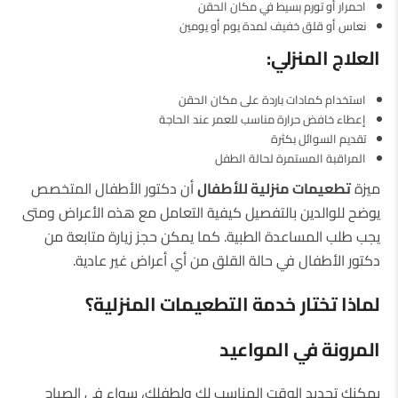
احمرار أو تورم بسيط في مكان الحقن
نعاس أو قلق خفيف لمدة يوم أو يومين
العلاج المنزلي
:
استخدام كمادات باردة على مكان الحقن
إعطاء خافض حرارة مناسب للعمر عند الحاجة
تقديم السوائل بكثرة
المراقبة المستمرة لحالة الطفل
ميزة
تطعيمات منزلية للأطفال
أن دكتور الأطفال المتخصص
يوضح للوالدين بالتفصيل كيفية التعامل مع هذه الأعراض ومتى
يجب طلب المساعدة الطبية. كما يمكن حجز زيارة متابعة من
دكتور الأطفال في حالة القلق من أي أعراض غير عادية.
لماذا تختار خدمة التطعيمات المنزلية؟
المرونة في المواعيد
يمكنك تحديد الوقت المناسب لك ولطفلك، سواء في الصباح