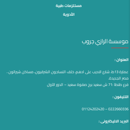
مستلزمات طبية
الأدوية
موسسة الرازي جروب
العنوان :
عمارة 13ط، شارع الاديب على ادهم، خلف النساجون الشرقيون، مساكن شيراتون ،
مصر الجديدة.
فرع طنطا :71 ش سعيد برج صفوة سعيد – الدور الآول
التليفون :
0222660336 – 01124202420
البريد الاليكترونى :