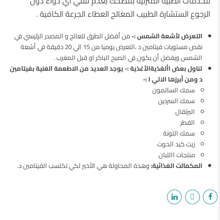
للخدمات الطبية المنزلية بتنصحك بعدم تلقي اي دواء دون
الرجوع الستشارة الطبيب المعالج العطاء الجرعة الكافية .
التعرض لأشعة الشمس :-
من أفضل الطرق للعالج و المصدر الرئيسي في
نقص مستويات فيتامين د ،التعرض يوميا من 15 الي 20 دقيقة في أشعة
الشمس ويفضل أن يكون في الصبح الباكر او قبل المغرب .
تناول بعض األغذيةالأغذية :- يوجد العديد من الاطعمة الغنية بفيتامين
د ومن أبرزها الاتي ا :-
سمك السالمون
سمك السردين
البرتقال
الفطر
سمك التونة
زيت كبد الحوت
منتجات االلبان
المكمالت الغذائية:
وهذة المحاولة هي الأخير لكي تكتسب الفيتامين د.