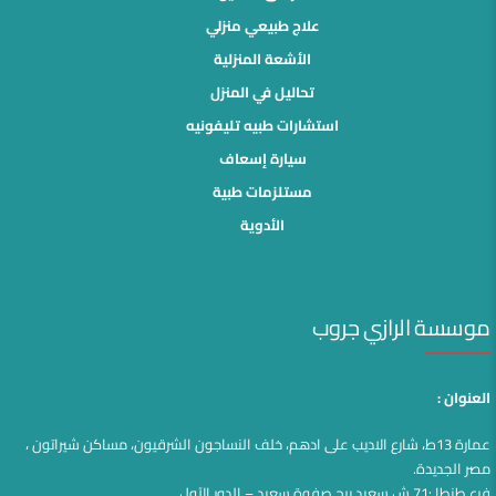
علاج طبيعي منزلي
الأشعة المنزلية
تحاليل في المنزل
استشارات طبيه تليفونيه
سيارة إسعاف
مستلزمات طبية
الأدوية
موسسة الرازي جروب
العنوان :
عمارة 13ط، شارع الاديب على ادهم، خلف النساجون الشرقيون، مساكن شيراتون ،
مصر الجديدة.
فرع طنطا :71 ش سعيد برج صفوة سعيد – الدور الآول