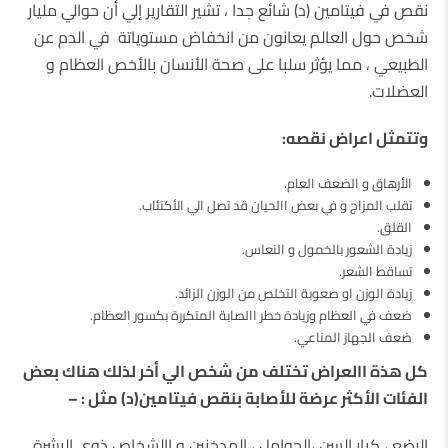
نقص في فيتامين (د) شائع جدا ، تشير التقارير إلي أن حوالي مليار
شخص حول العالم يعانون من انخفاض مستوياتة في الدم عن
الطبيعي ، مما يؤثر سلبا على صحة الأنسان بالأخص العظام و
العضلات.
وتتمثل اعراض نقصه:
الأرهاق و الضعف العام.
تقلب المزاج و في بعض االحيان قد تصل الي الأكتئاب.
القلق.
زيادة الشعور بالخمول و النعاس.
تساقط الشعر.
زيادة الوزن او صعوبة التخلص من الوزن الزائد.
ضعف في العظام وزيادة خطر االصابة المتكررة بكسور العظام.
ضعف الجهاز المناعي.
كل هذة االعراض تختلف من شخص الي أخر لذلك هناك بعض
الفئات الأكثر عرضة للأصابة بنقص فيتامين(د) مثل : –
الرضع ، كبار السن ،الحوامل ، المدخنين و االشخاص ذوي البشرة