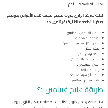
تحاليل لقياسه في الدم.
لذلك شركة الرازي جروب بتنصح لتجنب هذة الأعراض بتوضيح
بعض الأطعمه الغنية بفيتامين د :-
سمك السلمون المطبوخ.
تونه معلبة مصفاة.
عصير برتقال مجعم بالفيتامين
صفار البيض.
الكبد ولحم البقر.
حليب مدعم بالفيتامين
الجبن السويسري.
زيت سمك القد.
سمك أبو سيف مطبوخ.
زبادي مدعم بالفيتامين
طريقة علاج فيتامين د؟
هناك العديد من طرق العالجات المختلفة ولكن الرازي جروب