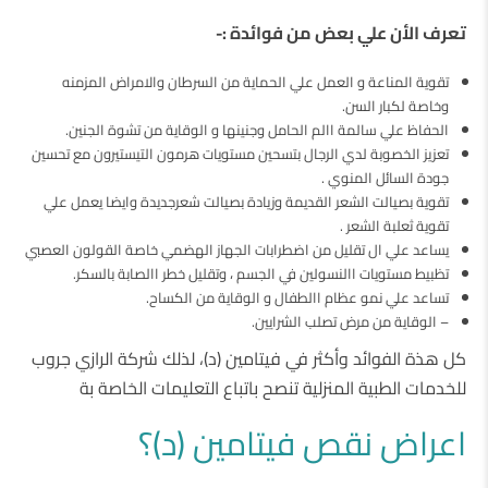
تعرف الأن علي بعض من فوائدة :-
تقوية المناعة و العمل علي الحماية من السرطان والامراض المزمنه
وخاصة لكبار السن.
الحفاظ علي سالمة االم الحامل وجنينها و الوقاية من تشوة الجنين.
تعزيز الخصوبة لدي الرجال بتسحين مستويات هرمون التيستيرون مع تحسين
جودة السائل المنوي .
تقوية بصيالت الشعر القديمة وزيادة بصيالت شعرجديدة وايضا يعمل علي
تقوية ثعلبة الشعر .
يساعد علي ال تقليل من اضطرابات الجهاز الهضمي خاصة القولون العصبي
تظبيط مستويات االنسولين في الجسم ، وتقليل خطر االصابة بالسكر.
تساعد علي نمو عظام االطفال و الوقاية من الكساح.
– الوقاية من مرض تصلب الشرايين.
كل هذة الفوائد وأكثر في فيتامين (د)، لذلك شركة الرازي جروب
للخدمات الطبية المنزلية تنصح باتباع التعليمات الخاصة بة
اعراض نقص فيتامين (د)؟