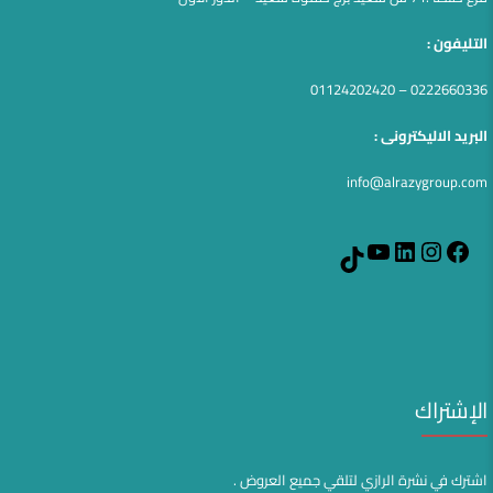
التليفون :
0222660336 – 01124202420
البريد الاليكترونى :
info@alrazygroup.com
YouTube
LinkedIn
Instagram
Facebook
TikTok
الإشتراك
اشترك في نشرة الرازي لتلقي جميع العروض .