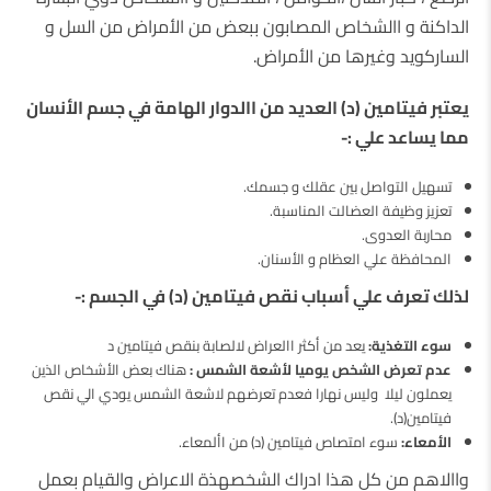
الداكنة و االشخاص المصابون ببعض من الأمراض من السل و
الساركويد وغيرها من الأمراض.
يعتبر فيتامين (د) العديد من االدوار الهامة في جسم الأنسان
مما يساعد علي :-
تسهيل التواصل بين عقلك و جسمك.
تعزيز وظيفة العضالت المناسبة.
محاربة العدوى.
المحافظة علي العظام و الأسنان.
لذلك تعرف علي أسباب نقص فيتامين (د) في الجسم :-
سوء التغذية:
يعد من أكثر االعراض لالصابة بنقص فيتامين د
عدم تعرض الشخص يوميا لأشعة الشمس :
هناك بعض الأشخاص الذين
يعملون ليلا وليس نهارا فعدم تعرضهم لاشعة الشمس يودي الي نقص
فيتامين(د).
الأمعاء:
سوء امتصاص فيتامين (د) من األمعاء.
واالاهم من كل هذا ادراك الشخصهذة الاعراض والقيام بعمل