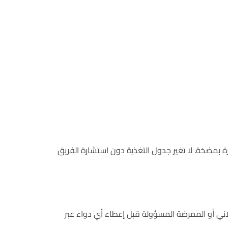
تُعطى التغذية على 4–6 جرعات متقطعة أو بصورة مستمرة بمضخة. لا تغير جدول التغذية دون استشارة الفريق
اني أو الممرضة المسؤولة قبل إعطاء أي دواء عبر