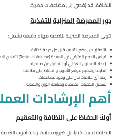
النظافة، قد يُفضي إلى مضاعفات خطيرة.
دور
الممرضة
المنزلية
للتغذية
تتولى الممرضة المنزلية للتغذية مهام دقيقة تشمل:
التحقق من وضع الأنبوب قبل كل جرعة غذائية.
قياس الحجم المتبقي في المعدة (Residual Volume) لتفادي الاستنشاق.
إعداد المحلول الغذائي أو التحقق من صلاحيته.
تنظيف وتعقيم موقع الأنبوب والحفاظ على نظافته.
رصد أي علامات تدل على وجود مضاعفات.
تسجيل الكميات المُعطاة ومتابعة الوزن والتغذية.
أهم
الإرشادات
العمل
أولاً
:
الحفاظ
على
النظافة
والتعقيم
النظافة ليست خياراً، بل ضرورة حياتية. رعاية أنبوب التغذية