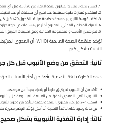
اغسل يديك بالماء والصابون لمدة لا تقل عن 20 ثانية قبل أي تعامل مع الأنبوب.
استخدم قفازات طبية معقمة عند تغيير أي ملحقات أو عند تنظيف م
نظّف فوهة الأنبوب بـمسحة معقمة مبللة بالكحول 70% قبل كل استخدام.
لا تترك المحلول الغذائي المفتوح أكثر من 4 ساعات في درجة حرارة الغرفة.
قم بتبديل الأنابيب والمجموعة الغذائية وفق تعليمات الفريق الطبي (عادة
تؤكد منظمة الصحة العالمية
النسبة بشكل كبير.
ثانياً
:
التحقق
من
وضع
الأنبوب
قبل
كل
جر
هذه الخطوة بالغة الأهمية وتُعدّ من أكثر الأسباب المؤ
تأكد من أن الأنبوب لم ينزلق خارجاً أو يتحرك بعيداً عن موضعه.
للأنبوب الأنفي المعدي: تحقق من العلامة المرسومة على الأنبوب
اسحب 1–2 مل من محتوى المعدة بحقنة للتأكد من وجود الأنبوب في المكان الصحيح — وإذا لم تتمكن من ذلك، أوقف التغذية وأبلغ الممرضة المسؤولة.
في حالة وجود شك، لا تبدأ التغذية أبداً حتى يُؤكَّد الوضع بصورة طبي
ثالثاً
:
إدارة
التغذية
الأنبوبية
بشكل
صحيح