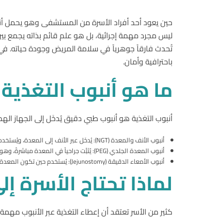
حين يعود أحد أفراد الأسرة من المستشفى وهو يحمل أنب
ليس مجرد مهمة إجرائية، بل هو علم قائم بذاته يجمع بين
تُحدث فارقاً جوهرياً في سلامة المريض وجودة حياته. ف
باحترافية وأمان.
ما
هو
أنبوب
التغذية
أنبوب التغذية هو أنبوب طبي دقيق يُدخَل إلى الجهاز اله
أنبوب الأنف والمعدة (NGT): يُدخَل عبر الأنف إلى المعدة، ويُستخدم عادةً للحالات قصيرة المدى.
أنبوب المعدة الجلدي (PEG): يُثبَّت جراحياً في المعدة مباشرةً، وهو مناسب للحالات التي تحتاج تغذية طويلة الأمد.
أنبوب الأمعاء الدقيقة (Jejunostomy): يُستخدم حين تكون المعدة غير قادرة على الاستقبال.
لماذا
تحتاج
الأسرة
إل
كثير من الأسر تعتقد أن إعطاء التغذية عبر الأنبوب مهم