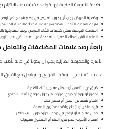
التغذية الأنبوبية المنزلية لها قواعد دقيقة يجب الالتزام به
وضعية المريض: يجب أن يكون المريض في وضع شبه جالس (رفع الرأس 30–45 درجة) أثناء التغذية وبعدها بساعة على الأقل، وذلك للوقاية من الاست
سرعة التغذية: لا تُعطَ التغذية بسرعة عالية جداً؛ فالتغذية المستمر
المتابعة اليومية: سجّل كمية ما تلقّاه المريض يومياً لمقارنتها 
الماء: لا تنسَ إعطاء الكميات المحددة من الماء النقي عبر الأنبو
رابعاً
:
رصد
علامات
المضاعفات
والتعامل
م
الأسرة والممرضة المنزلية يجب أن يكونا في حالة تأهب
علامات تستدعي التوقف الفوري والتواصل مع الفريق ال
ضيق في التنفس أو سعال مفاجئ أثناء التغذية.
احمرار أو تورم أو خروج إفرازات من حول موقع الأنبوب الجلدي.
انتفاخ شديد في البطن أو مغص حاد.
قيء متكرر أو ارتجاع واضح لمحتوى المعدة.
حمى مفاجئة أو ارتفاع في درجة الحرارة دون سبب ظاهر.
انسداد الأنبوب (عدم مرور الماء أو المحلول بسهولة).