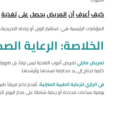
كيف
أعرف
أن
المريض
يحصل
على
تغذية
المؤشرات الرئيسية هي: استقرار الوزن أو زيادته التدريجي
الخلاصة
:
الرعاية
الصح
تمريض منزلي
لمريض أنبوب التغذية ليس ترفاً، بل ضرور
كثيرة تحتاج إلى يد محترفة تسندها وتُرشدها.
في الرازي للرعاية الطبية المنزلية
، نُقدم لكم فريقاً طب
يومية بساعات محددة أو رعاية شاملة على مدار اليوم. لأ