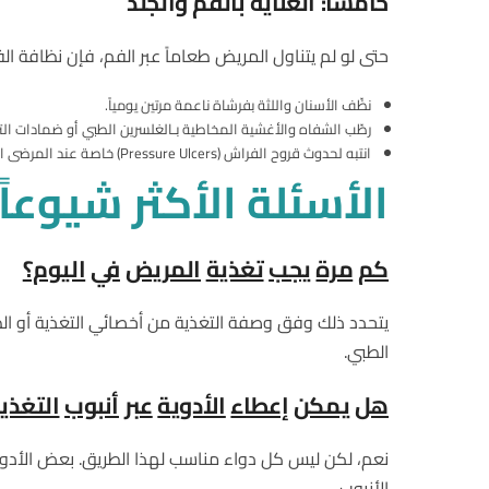
خامساً
:
العناية
بالفم
والجلد
حتى لو لم يتناول المريض طعاماً عبر الفم، فإن نظافة ال
نظّف الأسنان واللثة بفرشاة ناعمة مرتين يومياً.
رطّب الشفاه والأغشية المخاطية بـالغلسرين الطبي أو ضمادات الت
انتبه لحدوث قروح الفراش (Pressure Ulcers) خاصة عند المرضى الذين يقضون وقتاً طويلاً في الفراش، وغيّر وضع المريض كل ساعتين.
الأسئلة
الأكثر
شيوعاً
كم
مرة
يجب
تغذية
المريض
في
اليوم؟
الطبي.
هل
يمكن
إعطاء
الأدوية
عبر
أنبوب
التغذي
نعم، لكن ليس كل دواء مناسب لهذا الطريق. بعض الأدوية
الأنبوب.