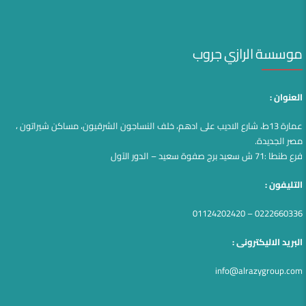
موسسة الرازي جروب
العنوان :
عمارة 13ط، شارع الاديب على ادهم، خلف النساجون الشرقيون، مساكن شيراتون ،
مصر الجديدة.
فرع طنطا :71 ش سعيد برج صفوة سعيد – الدور الآول
التليفون :
0222660336 – 01124202420
البريد الاليكترونى :
info@alrazygroup.com