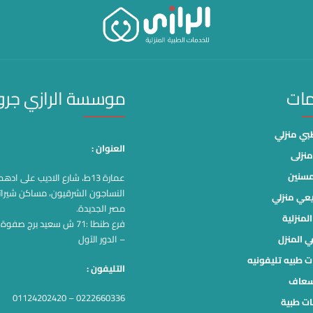
مات
موسسة الرازي جر
ي منزلي
العنوان :
نزلى
مسنين
عمارة 13ط، شارع الاديب على اد
النساجون الشرقيون، مساكن شيرات
يعي منزلي
مصر الجديدة.
لمنزلية
فرع طنطا :71 ش سعيد برج صف
ي المنزل
– الدور الآول
ت طبيه تليفونيه
التليفون :
سعاف
0222660336 – 01124202420
ت طبية