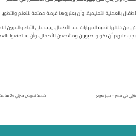
أطفال بالعملية التعليمية، وأن يعتبروها فرصة ممتعة للتعلم والتطور.
كن من خلالها تنمية المهارات عند الأطفال. يجب على الآباء والمربين ال
 يجب عليهم أن يكونوا صبورين ومشجعين للأطفال، وأن يستمتعوا بالعم
زلي في مصر – حجز سريع
خدمة تمريض منزلي 24 ساعة: رعاية مستمرة على مدار اليوم