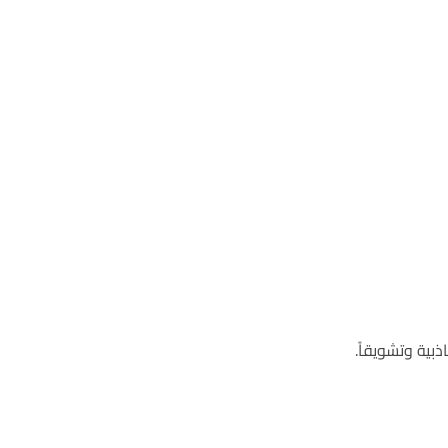
بية وتشويقاً.