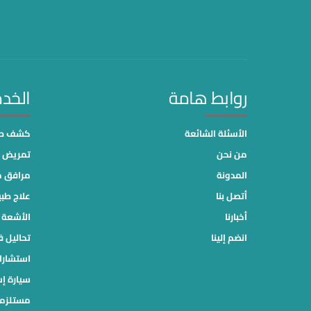
روابط هامة
الخد
الأسئلة الشائعة
كشف طب
من نحن
تمريض م
المدونة
مرافق 
أتصل بنا
علاج طب
أخبارنا
الأشعة ا
انضم إلينا
تحاليل ف
استشارا
سيارة إ
مستلزما