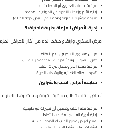
مراقبة علامات العدوى أو المضاعفات
إدارة الألم وإعطاء الأدوية في المواعيد المحددة
متابعة مؤشرات الحيوية (ضغط الدم، النبض، درجة الحرارة)
إدارة الأمراض المزمنة بطريقة احترافية
مرض السكري وارتفاع ضغط الدم من أكثر الأمراض المزمنة
قياس مستوى السكر في الدم بانتظام
حقن الأنسولين وفقاً للجرعات المحددة من الطبيب
مراقبة ضغط الدم ومعدل ضربات القلب
تقديم النصائح الغذائية والإرشادات الطبية
متابعة أمراض القلب والشرايين
أمراض القلب تتطلب مراقبة دقيقة ومستمرة، لذلك نوفر:
مراقبة نظم القلب وتسجيل أي تغييرات غير طبيعية
إدارة أدوية القلب والمضادات للتجلط
تقييم أعراض قصور القلب أو الذبحة الصدرية
إرشادات حول النشاط البدني المناسب