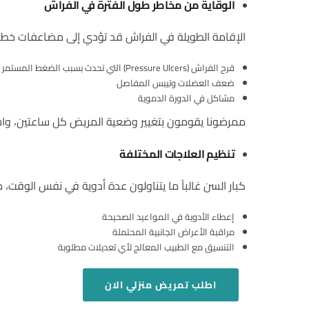
الوقاية من مخاطر طول الفترة في الفراش
الإقامة الطويلة في الفراش قد تؤدي إلى مضاعفات خطي
قرح الفراش (Pressure Ulcers) التي تحدث بسبب الضغط المستمر على نقاط معينة في الجسم
ضعف العضلات وتيبس المفاصل
مشاكل في الدورة الدموية
ممرضونا يقومون بتغيير وضعية المريض كل ساعتين، واستخ
تنظيم العلاجات المختلفة
كبار السن غالباً ما يتناولون عدة أدوية في نفس الوقت، م
إعطاء الأدوية في المواعيد الصحيحة
مراقبة الأعراض الجانبية المحتملة
التنسيق مع الطبيب المعالج لأي تعديلات مطلوبة
اطلب
تمريض منزلي
الان