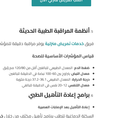
اطلب
تمريض منزلي
الان
أنظمة المراقبة الطبية الحديثة
فريق
خدمات تمريض منزلية
يوفر مراقبة دقيقة للمؤشرا
قياس المؤشرات الأساسية للصحة
ضغط الدم
: المعدل الطبيعي للبالغين أقل من 120/80 مم زئبق
معدل النبض
: يتراوح بين 60-100 نبضة في الدقيقة للبالغين
درجة الحرارة
: المعدل الطبيعي 36.1-37.2 درجة مئوية
معدل التنفس
: 12-20 نفس في الدقيقة للبالغي
برامج إعادة التأهيل الطبي
إعادة التأهيل بعد الإصابات العصبية
السكتة الدماغية تتطلب برنامج تأهيل مكثف من خلال
خد