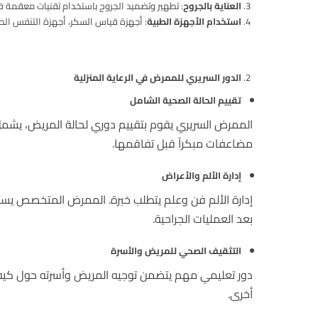
العناية بالجروح
: تطهير وتضميد الجروح باستخدام تقنيات معقمة 
استخدام الأجهزة الطبية
: أجهزة قياس السكر، أجهزة التنفس الص
الدور السريري للممرض في الرعاية المنزلية
تقييم الحالة الصحية الشامل
الممرض السريري يقوم بتقييم دوري لحالة المريض، يشمل
مضاعفات مبكراً قبل تفاقمها.
إدارة الألم والأعراض
إدارة الألم فن وعلم يتطلب خبرة. الممرض المتخصص يستطي
بعد العمليات الجراحية.
التثقيف الصحي للمريض والأسرة
دور تعليمي مهم يتضمن توجيه المريض وأسرته حول كيفية
أخرى.