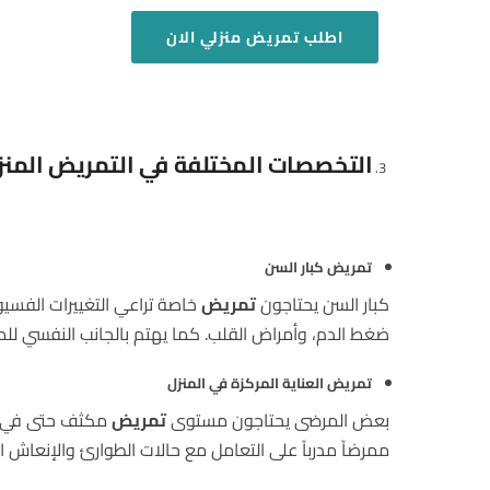
اطلب
تمريض منزلي
الان
التخصصات المختلفة في التمريض المنز
تمريض كبار السن
كبار السن يحتاجون
تمريض
خاصة تراعي التغييرات الفس
ضغط الدم، وأمراض القلب. كما يهتم بالجانب النفسي للم
تمريض العناية المركزة في المنزل
بعض المرضى يحتاجون مستوى
تمريض
مكثف حتى في ال
ممرضاً مدرباً على التعامل مع حالات الطوارئ والإنعاش ال