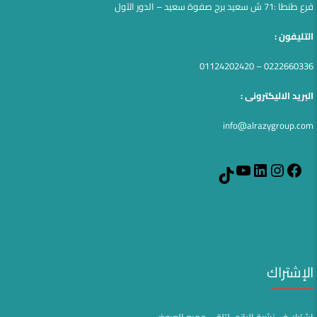
فرع طنطا :71 ش سعيد برج صفوة سعيد – الدور الآول
التليفون :
0222660336 – 01124202420
البريد الاليكترونى :
info@alrazygroup.com
YouTube
LinkedIn
Instagram
Facebook
TikTok
الإشتراك
اشترك في نشرة الرازي لتلقي جميع العروض .