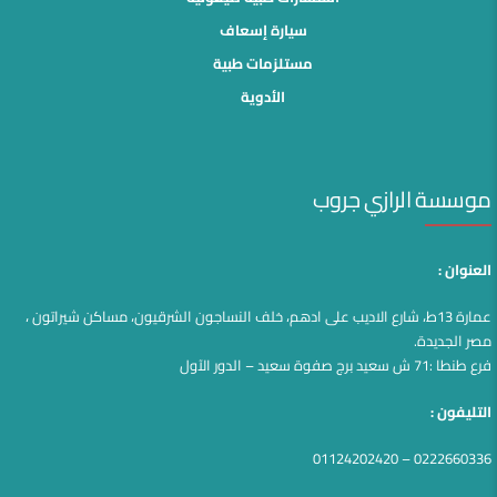
سيارة إسعاف
مستلزمات طبية
الأدوية
موسسة الرازي جروب
العنوان :
عمارة 13ط، شارع الاديب على ادهم، خلف النساجون الشرقيون، مساكن شيراتون ،
مصر الجديدة.
فرع طنطا :71 ش سعيد برج صفوة سعيد – الدور الآول
التليفون :
0222660336 – 01124202420