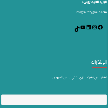
البريد الاليكترونى :
info@alrazygroup.com
YouTube
LinkedIn
Instagram
Facebook
TikTok
الإشتراك
اشترك في نشرة الرازي لتلقي جميع العروض .