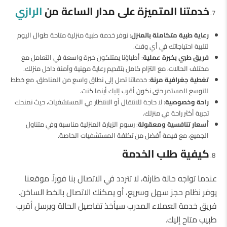
خدمتنا المتميزة على مدار الساعة من
الرازي
رعاية طبية متكاملة بالمنزل
: نوفر خدمة طبية منزلية متاحة طوال اليوم
لتلبية احتياجاتك في أي وقت.
فريق طبي بخبرة عملية
: أطباؤنا يمتلكون خبرة واسعة في التعامل مع
مختلف الحالات، مع التزام كامل بتقديم رعاية مهنية وآمنة داخل منزلك.
تغطية جغرافية مرنة
: خدماتنا تصل إلى نطاق واسع من المناطق، مع خطط
للتوسع المستمر حتى نكون أقرب إليك أينما كنت.
راحة وخصوصية
: لا حاجة للانتقال أو الانتظار في المستشفيات، حيث نمنحك
تجربة أكثر راحة في منزلك.
أسعار تنافسية ومعقولة
: رسوم الزيارة المنزلية مناسبة وفي متناول
الجميع، مع قيمة أفضل من تكلفة المستشفيات الخاصة.
كيفية طلب الخدمة
عندما تواجه حالة طارئة، لا تتردد في الاتصال بنا فوراً. موقعنا
يوفر نظام حجز سهل وسريع، أو يمكنك الاتصال بالخط الساخن.
فريق خدمة العملاء المدرب سيأخذ تفاصيل الحالة ويرسل أقرب
طبيب متاح إليك.