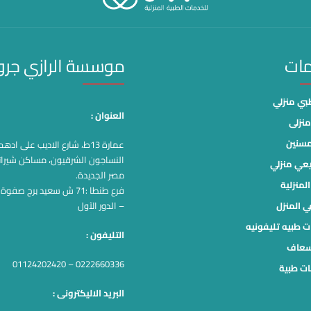
مات
موسسة الرازي جر
ي منزلي
العنوان :
نزلى
مسنين
عمارة 13ط، شارع الاديب على اد
النساجون الشرقيون، مساكن شيرات
يعي منزلي
مصر الجديدة.
لمنزلية
فرع طنطا :71 ش سعيد برج صف
ي المنزل
– الدور الآول
ت طبيه تليفونيه
التليفون :
سعاف
0222660336 – 01124202420
ت طبية
البريد الاليكترونى :