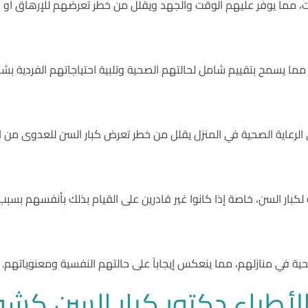
ت، مما يوفر عليهم الوقت والجهد ويقلل من خطر تعرضهم للإرهاق أو ال
مما يسمح بتقييم شامل لحالتهم الصحية وتلبية احتياجاتهم الفردية ب
الرعاية الصحية في المنزل يقلل من خطر تعرض كبار السن للعدوى من 
ة لكبار السن، خاصة إذا كانوا غير قادرين على القيام بذلك بأنفسهم ب
لصحية في منازلهم، مما ينعكس إيجاباً على حالتهم النفسية ومعنوياتهم.
لأطباء دكتور كبار السن كش