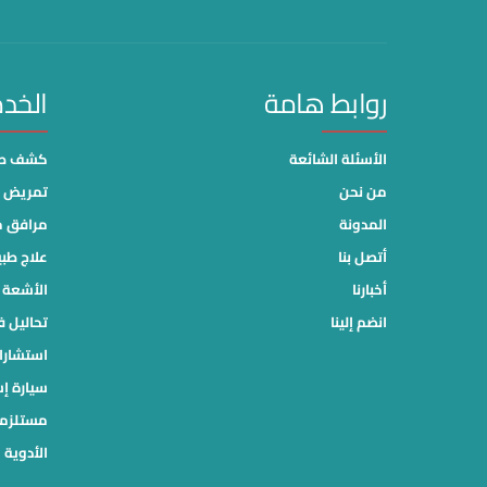
روابط هامة
الخد
الأسئلة الشائعة
كشف طب
من نحن
تمريض م
المدونة
مرافق 
أتصل بنا
علاج طب
أخبارنا
الأشعة ا
انضم إلينا
تحاليل ف
استشارا
سيارة إ
مستلزما
الأدوية