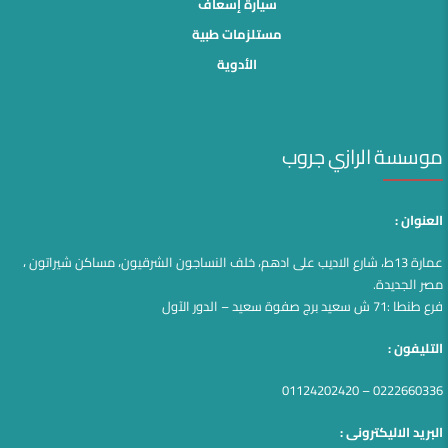
سيارة إسعاف
مستلزمات طبية
الأدوية
موسسة الرازي جروب
العنوان :
عمارة 13ط، شارع الاديب على ادهم، خلف النساجون الشرقيون، مساكن شيراتون ،
مصر الجديدة.
فرع طنطا :71 ش سعيد برج صفوة سعيد – الدور الآول
التليفون :
0222660336 – 01124202420
البريد الاليكترونى :