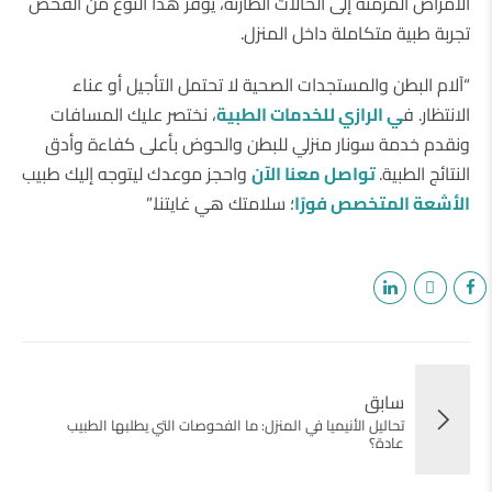
الأمراض المزمنة إلى الحالات الطارئة، يوفر هذا النوع من الفحص
تجربة طبية متكاملة داخل المنزل.
“آلام البطن والمستجدات الصحية لا تحتمل التأجيل أو عناء
الانتظار. ف
ي
الرازي للخدمات الطبية
، نختصر عليك المسافات
ونقدم خدمة سونار منزلي للبطن والحوض بأعلى كفاءة وأدق
النتائج الطبية.
تواصل معنا الآن
واحجز موعدك ليتوجه إليك طبيب
الأشعة المتخصص فورًا
؛ سلامتك هي غايتنا.”
سابق
تحاليل الأنيميا في المنزل: ما الفحوصات التي يطلبها الطبيب
عادة؟