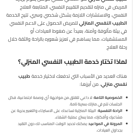
المريض في منزله لتقديم التقييم النفسي، المتابعة العلاج
النفسي، والاستشارات اللازمة بشكل شخصي وسري. تتيح الخدمة
الطبيب النفسي المنزلي
للمريض الحصول على الدعم النفسي
في بيئة مألوفة وآمنة، بعيداً عن ضغوط العيادات أو
المستشفيات، مما يساهم في تعزيز شعوره بالراحة والثقة خلال
رحلة العلاج
لماذا تختار خدمة الطبيب النفسي المنزلي؟
هناك العديد من الأسباب التي تدفعك لاختيار خدمة
طبيب
نفسي منزلي
، من أبرزها:
الخصوصية التامة
: لا داعي للقلق من مواجهة أي وصمة اجتماعية، فكل
الجلسات تتم في منزلك بسرية تامة.
الراحة النفسية
: البيئة المنزلية تساعدك على الاسترخاء والتعبير بحرية عن
مشاعرك وأفكارك، مما يسرّع عملية الشفاء.
المرونة في المواعيد
: يمكنك تحديد الوقت المناسب لك دون التقيد
بجداول العيادات.