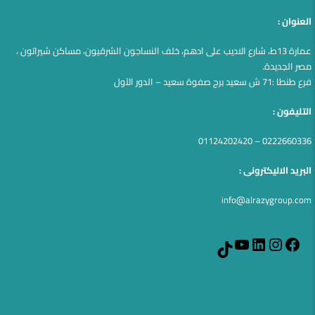
العنوان :
عمارة 13ط، شارع الاديب على ادهم، خلف النساجون الشرقيون، مساكن شيراتون ،
مصر الجديدة.
فرع طنطا :71 ش سعيد برج صفوة سعيد – الدور الآول
التليفون :
0222660336 – 01124202420
البريد الاليكترونى :
info@alrazygroup.com
YouTube
LinkedIn
Instagram
Facebook
TikTok