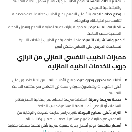
تقييم الحالة النفسية
: يقوم الطبيب بإجراء تقييم شامل للحالة النفسية
والاجتماعية للمريض.
وضع خطة علاجية
: بناءً على التقييم، يضع الطبيب خطة علاجية مخصصة
تتناسب مع احتياجاتك وظروفك.
المتابعة المستمرة
: يتم جدولة زيارات دورية لمتابعة التقدم وتعديل الخطة
العلاجية حسب الحاجة.
دعم واستشارات للأسرة
: عند الحاجة، يقدم الطبيب إرشادات للأسرة
لمساعدة المريض على التعافي بشكل أسرع
مميزات الطبيب النفسي المنزلي من الرازي
جروب
للخدمات الطبيه المنزليه
أطباء معتمدون وذوو خبرة
: جميع الأطباء النفسيين لدينا حاصلون على
أعلى الشهادات ويتمتعون بخبرة واسعة في التعامل مع مختلف الحالات
النفسية
خدمة سريعة ومرنة
: استجابة سريعة لطلبك، مع إمكانية الحجز بنظام
الساعات أو اليومي أو الإقامة المستمرة حسب الحاجة.
التزام بأعلى معايير الجودة
: نلتزم ببرامج صارمة للجودة والوقاية من
العدوى، مع متابعة وتقييم مستمر للخدمات لضمان رضاك التام.
أسعار منافسة
: نوفر أفضل رعاية نفسية منزلية بأقل تكلفة ممكنة مقارنة
[1]