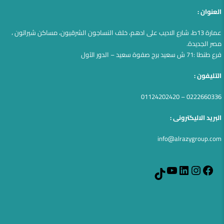
العنوان :
عمارة 13ط، شارع الاديب على ادهم، خلف النساجون الشرقيون، مساكن شيراتون ،
مصر الجديدة.
فرع طنطا :71 ش سعيد برج صفوة سعيد – الدور الآول
التليفون :
0222660336 – 01124202420
البريد الاليكترونى :
info@alrazygroup.com
YouTube
LinkedIn
Instagram
Facebook
TikTok