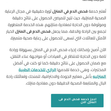
تُعتبر خدمة
فحص الدم في المنزل
ثورة حقيقية في مجال الرعاية
الصحية المنزلية، حيث تتيح للمرضى الحصول على نتائج دقيقة
وموثوقة دون الحاجة لمغادرة منازلهم. هذه الخدمة المتطورة
تجمع بين الراحة والدقة، مما يجعل
فحص الدم فى المنزل
الخيار
الأمثل للعائلات التي تسعى للحصول على رعاية صحية متميزة.
الآن أصبح بإمكانك إجراء فحص الدم في المنزل بسهولة وراحة
تامة دون الحاجة للانتظار في العيادات أو مواجهة عناء التنقل،
مع ضمان الحصول على نتائج دقيقة كما لو كنت في أفضل
المختبرات. وهي خدمة تقدمها
الرازي للخدمات الطبية
المنزليه
بأعلى معايير الجودة والاحترافية، لتمنحك ولعائلتك راحة
البال والمتابعة الصحية الدقيقة دون مغادرة منزلك.
احجز
خدمه فحص الدم فى
المنزل
الان