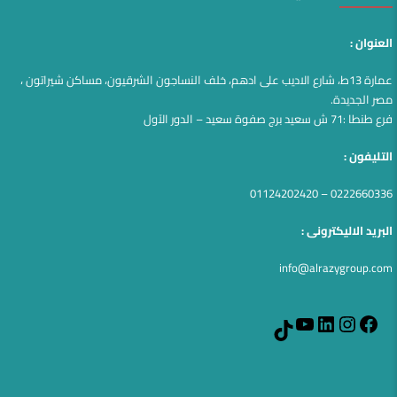
العنوان :
عمارة 13ط، شارع الاديب على ادهم، خلف النساجون الشرقيون، مساكن شيراتون ،
مصر الجديدة.
فرع طنطا :71 ش سعيد برج صفوة سعيد – الدور الآول
التليفون :
0222660336 – 01124202420
البريد الاليكترونى :
info@alrazygroup.com
YouTube
LinkedIn
Instagram
Facebook
TikTok