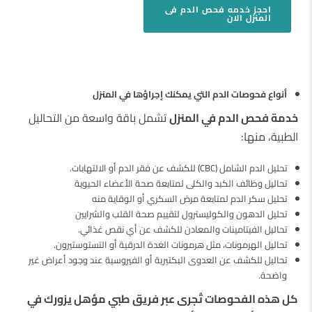
احجز
خدمه فحص الدم فى
المنزل
الان
أنواع فحوصات الدم التي يمكنك إجراؤها في المنزل
خدمة فحص الدم في المنزل
تشمل باقة واسعة من التحاليل
الطبية، منها:
تحليل الدم الشامل (CBC) للكشف عن فقر الدم أو الالتهابات.
تحاليل وظائف الكبد والكلى لمتابعة صحة الأعضاء الحيوية
تحليل سكر الدم لمتابعة مرض السكري أو الوقاية منه
تحليل الدهون والكوليسترول لتقييم صحة القلب والشرايين
تحاليل الفيتامينات والمعادن للكشف عن أي نقص غذائي.
تحاليل الهرمونات، مثل هرمونات الغدة الدرقية أو التستوستيرون.
تحاليل للكشف عن العدوى البكتيرية أو الفيروسية عند وجود أعراض غير
واضحة.
كل هذه الفحوصات تُجرى عبر فريق طبي مؤهل يزورك في