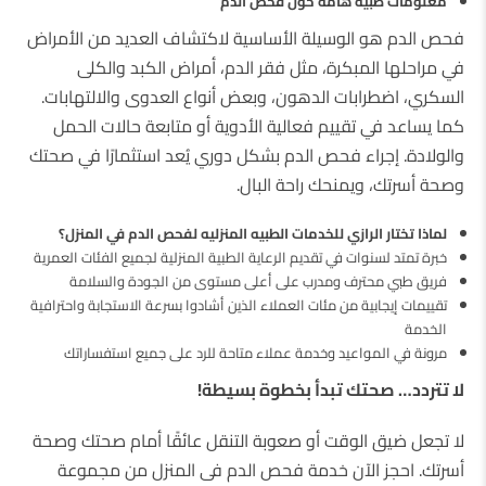
معلومات طبية هامة حول فحص الدم
فحص الدم هو الوسيلة الأساسية لاكتشاف العديد من الأمراض
في مراحلها المبكرة، مثل فقر الدم، أمراض الكبد والكلى
السكري، اضطرابات الدهون، وبعض أنواع العدوى والالتهابات.
كما يساعد في تقييم فعالية الأدوية أو متابعة حالات الحمل
والولادة. إجراء فحص الدم بشكل دوري يُعد استثمارًا في صحتك
وصحة أسرتك، ويمنحك راحة البال.
لماذا تختار الرازي
للخدمات الطبيه المنزليه
لفحص الدم في المنزل؟
خبرة تمتد لسنوات في تقديم الرعاية الطبية المنزلية لجميع الفئات العمرية
فريق طبي محترف ومدرب على أعلى مستوى من الجودة والسلامة
تقييمات إيجابية من مئات العملاء الذين أشادوا بسرعة الاستجابة واحترافية
الخدمة
مرونة في المواعيد وخدمة عملاء متاحة للرد على جميع استفساراتك
لا تتردد… صحتك تبدأ بخطوة بسيطة!
لا تجعل ضيق الوقت أو صعوبة التنقل عائقًا أمام صحتك وصحة
أسرتك. احجز الآن خدمة فحص الدم فى المنزل من مجموعة