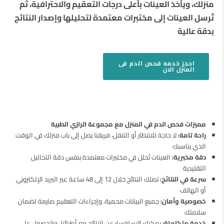
منزلك، ويأخذ العينات بأعلى درجات التعقيم والاحترافية، ثم
تُرسل العينات إلى مختبرات معتمدة لتحليلها وإصدار النتائج
بدقة عالية
احجز
خدمه فحص الدم فى
المنزل
الان
مميزات فحص الدم في المنزل مع مجموعة الرازي الطبية
راحة تامة:
لا حاجة للانتظار أو التنقل، فريقنا يصل إلى باب منزلك في الوقت
الذي يناسبك
دقة مخبرية:
العينات تُحلل في مختبرات معتمدة بنفس دقة التحاليل
التقليدية
سرعة في النتائج:
تصلك النتائج خلال 12 إلى 48 ساعة عبر البريد الإلكتروني
أو الهاتف
خصوصية وأمان:
جميع البيانات محمية، وإجراءات التعقيم صارمة لضمان
سلامتك
خدمة متكاملة:
يمكنك الاستفسار عن النتائج مع أطبائنا، والحصول على