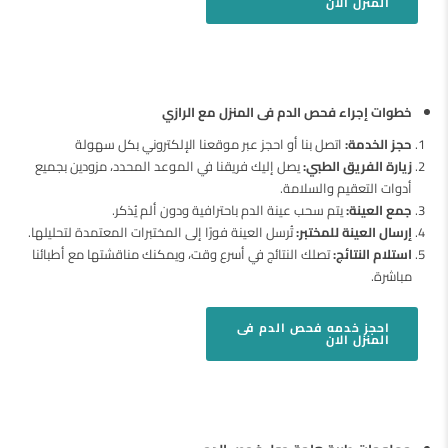
المنزل
الان
خطوات إجراء فحص الدم فى المنزل مع الرازي
حجز الخدمة:
اتصل بنا أو احجز عبر موقعنا الإلكتروني بكل سهولة
زيارة الفريق الطبي:
يصل إليك فريقنا في الموعد المحدد، مزودين بجميع
أدوات التعقيم والسلامة.
جمع العينة:
يتم سحب عينة الدم باحترافية ودون ألم يُذكر.
إرسال العينة للمختبر:
تُرسل العينة فورًا إلى المختبرات المعتمدة لتحليلها.
استلام النتائج:
تصلك النتائج في أسرع وقت، ويمكنك مناقشتها مع أطبائنا
مباشرة.
احجز
خدمه فحص الدم فى
المنزل
الان