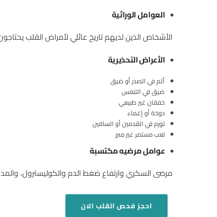
العوامل الوراثية
الأشخاص الذين لديهم تاريخ عائلي لأمراض القلب يحتاجون لمت
الأعراض التحذيرية
ألم في الصدر أو ضيق
ضيق في التنفس
خفقان غير طبيعي
دوخة أو إغماء
تورم في القدمين أو الساقين
تعب مستمر غير مبرر
عوامل مرضيه مكتسبة
مرضى السكري وارتفاع ضغط الدم والكوليسترول، والمدخن
احجز فحص القلب الان