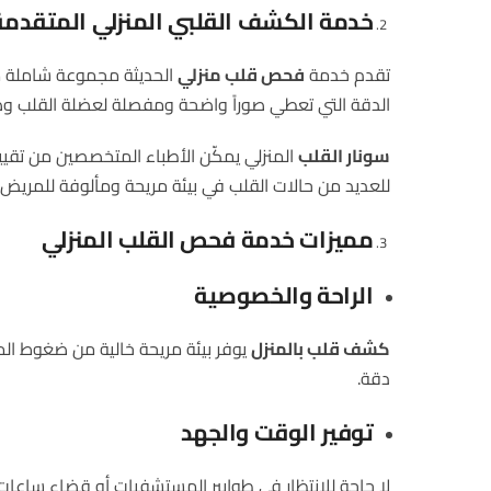
خدمة الكشف القلبي المنزلي المتقدمة
تقدم خدمة
فحص قلب منزلي
الحديثة مجموعة شاملة م
الدقة التي تعطي صوراً واضحة ومفصلة لعضلة القلب وص
سونار القلب
المنزلي يمكّن الأطباء المتخصصين من تق
للعديد من حالات القلب في بيئة مريحة ومألوفة للمريض.
مميزات خدمة فحص القلب المنزلي
الراحة والخصوصية
كشف قلب بالمنزل
يوفر بيئة مريحة خالية من ضغوط ال
دقة.
توفير الوقت والجهد
لا حاجة للانتظار في طوابير المستشفيات أو قضاء ساعات