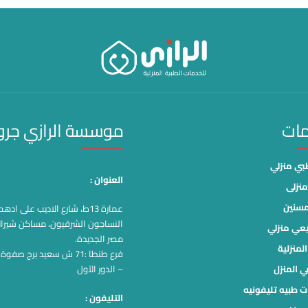
مات
موسسة الرازي جر
ي منزلي
العنوان :
نزلى
مسنين
عمارة 13ط، شارع الاديب على اد
النساجون الشرقيون، مساكن شيرات
يعي منزلي
مصر الجديدة.
لمنزلية
فرع طنطا :71 ش سعيد برج صف
ي المنزل
– الدور الآول
ت طبيه تليفونيه
التليفون :