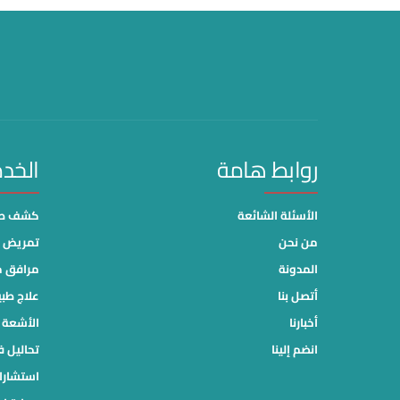
روابط هامة
الخد
الأسئلة الشائعة
كشف طب
من نحن
تمريض م
المدونة
مرافق 
أتصل بنا
علاج طب
أخبارنا
الأشعة ا
انضم إلينا
تحاليل ف
استشارا