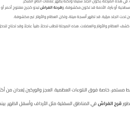
. في هذه المرحلة، يكون الجلد سليماً ولكنه يظهر علامات الضرر المبكر.
طحية أو بثرة. الأدمة قد تكون مكشوفة، و
قرحة الفراش
تبدو كجرح مفتوح أحمر أو 
تحت الجلد مرئية. قد تظهر أنسجة ميتة، ولكن العظام والأوتار غير مكشوفة.
العظام والأوتار والعضلات. هذه المرحلة تتطلب تدخلاً طبياً عاجلاً وقد تحتاج لتدخل
ستمر، خاصة فوق النتوءات العظمية. العجز والوركين يُعدان من أكثر ا
طور
قرح الفراش
في المناطق السفلية مثل الأرداف وأسفل الظهر. بين