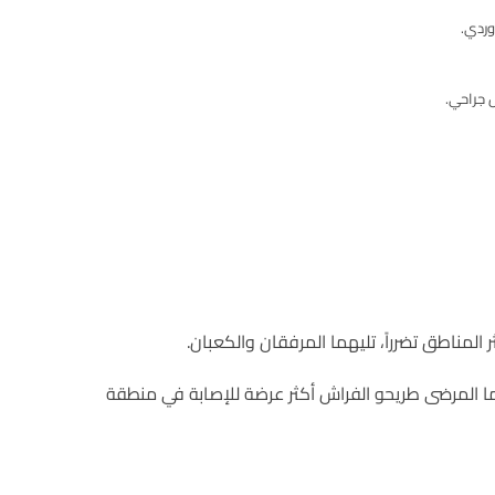
وردي.
 جراحي.
لمناطق تضرراً، تليهما المرفقان والكعبان.
ما المرضى طريحو الفراش أكثر عرضة للإصابة في منطقة