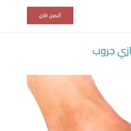
أتصل الأن
رازي جروب