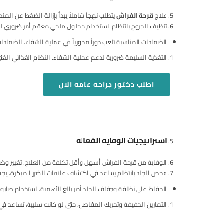
علاج
قرحة الفراش
يتطلب نهجاً شاملاً يبدأ بإزالة الضغط عن ا
تنظيف الجروح بانتظام باستخدام محلول ملحي معقم أمر ضروري لمنع
الضمادات المناسبة تلعب دوراً محورياً في عملية الشفاء. الضمادات
التغذية السليمة ضرورية لدعم عملية الشفاء. النظام الغذائي الغني
اطلب
دكتور جراحه عامه الان
استراتيجيات الوقاية الفعالة
الوقاية من قرحة الفراش أسهل وأقل تكلفة من العلاج. تغيير وضع
فحص الجلد بانتظام يساعد في اكتشاف علامات الضرر المبكرة. ي
الحفاظ على نظافة وجفاف الجلد أمر بالغ الأهمية. استخدام صاب
التمارين الخفيفة وتحريك المفاصل، حتى لو كانت سلبية، تساعد ف