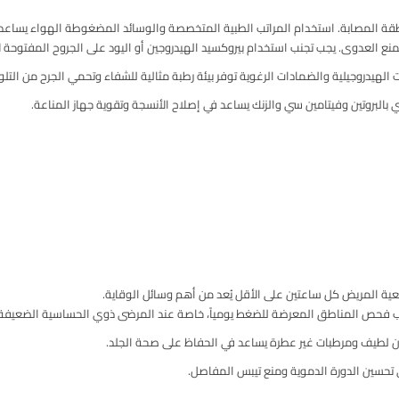
لمنطقة المصابة. استخدام المراتب الطبية المتخصصة والوسائد المضغوطة الهواء يساع
 العدوى. يجب تجنب استخدام بيروكسيد الهيدروجين أو اليود على الجروح المفتوحة لأن
 الهيدروجيلية والضمادات الرغوية توفر بيئة رطبة مثالية للشفاء وتحمي الجرح من التلو
 بالبروتين وفيتامين سي والزنك يساعد في إصلاح الأنسجة وتقوية جهاز المناعة.
ية المريض كل ساعتين على الأقل يُعد من أهم وسائل الوقاية.
جب فحص المناطق المعرضة للضغط يومياً، خاصة عند المرضى ذوي الحساسية الضعيفة.
ون لطيف ومرطبات غير عطرة يساعد في الحفاظ على صحة الجلد.
ي تحسين الدورة الدموية ومنع تيبس المفاصل.