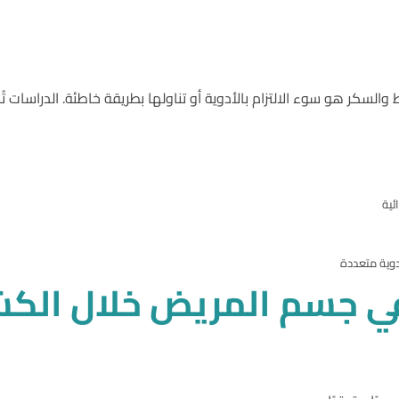
ئية
دوية متعددة
ي
جسم
المريض
خلال
الك