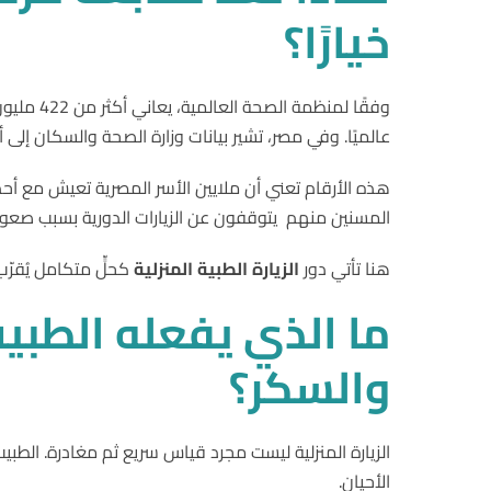
خيارًا؟
عالميًا. وفي مصر، تشير بيانات وزارة الصحة والسكان إلى أن نحو 15.6% من المصريين مصابون بالسكري، ونسبة مماثلة أو أعلى تعاني من
هذه الأرقام تعني أن ملايين الأسر المصرية تعيش مع أحد
المسنين منهم يتوقفون عن الزيارات الدورية بسبب صعوبة ا
هنا تأتي دور
الزيارة
الطبية
المنزلية
كحلٍّ متكامل يُقرّب
ما
الذي
يفعله
الطبي
والسكر؟
الزيارة المنزلية ليست مجرد قياس سريع ثم مغادرة. الطبي
الأحيان.