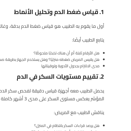
1.
قياس
ضغط
الدم
وتحليل
الأنماط
أول ما يقوم به الطبيب هو قياس ضغط الدم بدقة، وغالبًا 
يتابع الطبيب أيضًا:
هل الأرقام ثابتة أم أن هناك تذبذبًا ملحوظًا؟
هل يقيس المريض ضغطه منزليًا؟ وهل يستخدم الجهاز بطريقة صح
مدى الالتزام بجدول الأدوية وتوقيتاتها
2.
تقييم
مستويات
السكر
في
الدم
المؤشر يعكس مستوى السكر على مدى 3 أشهر كاملة وهو معيار ذهبي لتقييم التحكم في السكري.
يناقش الطبيب مع المريض:
هل يرصد قراءات السكر بانتظام في المنزل؟