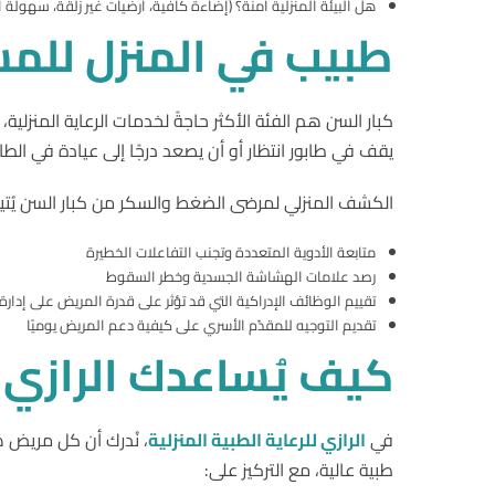
هل البيئة المنزلية آمنة؟ (إضاءة كافية، أرضيات غير زلقة، سهولة ا
طبيب
في
المنزل
للمس
كبار السن هم الفئة الأكثر حاجةً لخدمات الرعاية المنز
يقف في طابور انتظار أو أن يصعد درجًا إلى عيادة في الطاب
الكشف المنزلي لمرضى الضغط والسكر من كبار السن يُتيح
متابعة الأدوية المتعددة وتجنب التفاعلات الخطيرة
رصد علامات الهشاشة الجسدية وخطر السقوط
تقييم الوظائف الإدراكية التي قد تؤثر على قدرة المريض على إدار
تقديم التوجيه للمقدّم الأسري على كيفية دعم المريض يوميًا
كيف
يُساعدك
الرازي
في
الرازي للرعاية الطبية المنزلية
، نُدرك أن كل مريض 
طبية عالية، مع التركيز على: