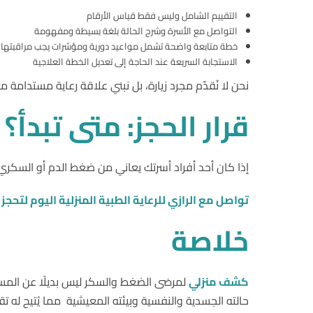
التقييم الشامل وليس فقط قياس الأرقام
التواصل مع الأسرة وشرح الحالة بلغة بسيطة ومفهومة
خطة متابعة واضحة تشمل مواعيد دورية ومؤشرات يجب مراقبتها
الاستجابة السريعة عند الحاجة إلى تعديل الخطة العلاجية
نحن لا نُقدّم مجرد زيارة، بل نبني علاقة رعاية مستدامة 
قرار
الحجز
:
متى
تبدأ؟
إذا كان أحد أفراد أسرتك يعاني من ضغط الدم أو السكري، 
تواصل مع الرازي للرعاية الطبية المنزلية اليوم لتحجز
أ
خلاصة
كشف منزلي
لمرضى الضغط والسكر ليس بديلًا عن المستشف
حالته الجسدية والنفسية وبيئته المعيشية مما يُتيح له تقديم