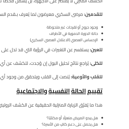
الكشف المنزلي لا يقتصر على الأجهزة، بل يشمل فحصًا سرير
للقدمين
:
مرضى السكري معرضون لما يُعرف بـقدم الس
وجود جروح أو تقرحات غير ملحوظة
حالة الدورة الدموية في الأطراف
الإحساس العصبي (الاعتلال العصبي السكري)
للعين
:
يستفسر عن التغيرات في الرؤية التي قد تدل على 
للكلى
:
يُراجع نتائج تحليل البول إن وُجدت، للكشف عن أي 
للقلب
والأوعية
:
يُنصت إلى القلب ويتحقق من وجود أي ن
تقييم
الحالة
النفسية
والاجتماعية
هذا ما يُفرّق الزيارة المنزلية الحقيقية عن الكشف الروتيني
هل يبدو المريض منعزلًا أو مكتئبًا؟
هل يحصل على دعم كافٍ من الأسرة؟