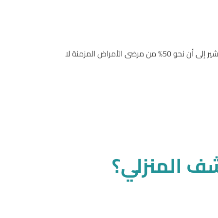
من أكثر الأسباب التي تُؤدي إلى تدهور حالة مرضى الضغط والسكر هو سوء الالتزام بالأدوية أو تناولها بطريقة خاطئة. الدراسات تُشير إلى أن نحو 50% من مرضى الأمراض المزمنة لا
شف
المنزلي؟