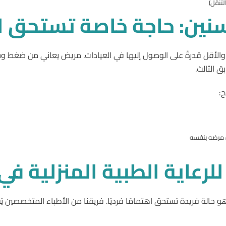
لتنقل)
نين
:
حاجة
خاصة
تستحق
ا
لية، والأقل قدرةً على الوصول إليها في العيادات. مريض يعاني من ضغط 
ق الثالث.
:
ة مرضه بنفسه
للرعاية
الطبية
المنزلية
في
هو حالة فريدة تستحق اهتمامًا فرديًا. فريقنا من الأطباء المتخصصين