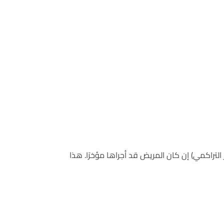
 قياس دقيقة لفحص سكر الدم الفوري (Random Blood Glucose)، وقد يراجع أيضًا نتائج HbA1c (السكر التراكمي) إن كان المريض قد أجراها مؤخرًا. هذا