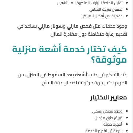
تقليل الحاجة للزيارات المتكررة للمستشفى
تحسين سرعة التعافي
دعم نفسي أفضل للمريض
وجود خدمات مثل
فحص
منزلي
و
سونار
منزلي
يساعد في
تقديم رعاية متكاملة دون مغادرة المنزل.
كيف
تختار
خدمة
أشعة
منزلية
موثوقة؟
عند التفكير في طلب
أشعة
بعد
السقوط
في
المنزل
، من
المهم اختيار جهة موثوقة لضمان دقة النتائج.
معايير
الاختيار
وجود ترخيص رسمي
فريق طبي مؤهل
أجهزة حديثة
سرعة في تقديم الخدمة