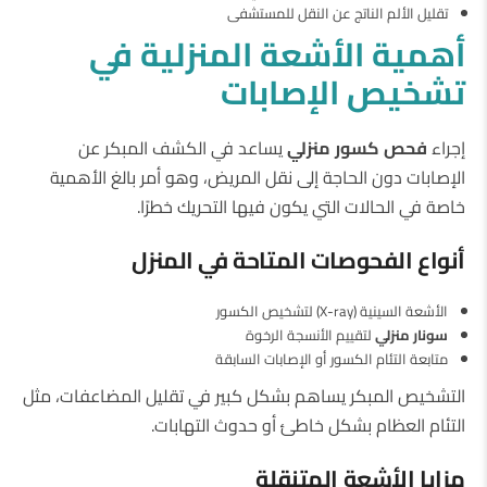
تقليل الألم الناتج عن النقل للمستشفى
أهمية
الأشعة
المنزلية
في
تشخيص
الإصابات
إجراء
فحص
كسور
منزلي
يساعد في الكشف المبكر عن
الإصابات دون الحاجة إلى نقل المريض، وهو أمر بالغ الأهمية
خاصة في الحالات التي يكون فيها التحريك خطرًا.
أنواع
الفحوصات
المتاحة
في
المنزل
الأشعة السينية (X-ray) لتشخيص الكسور
سونار
منزلي
لتقييم الأنسجة الرخوة
متابعة التئام الكسور أو الإصابات السابقة
التشخيص المبكر يساهم بشكل كبير في تقليل المضاعفات، مثل
التئام العظام بشكل خاطئ أو حدوث التهابات.
مزايا
الأشعة
المتنقلة