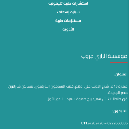
استشارات طبيه تليفونيه
سيارة إسعاف
مستلزمات طبية
الأدوية
موسسة الرازي جروب
العنوان :
عمارة 13ط، شارع الاديب على ادهم، خلف النساجون الشرقيون، مساكن شيراتون ،
مصر الجديدة.
فرع طنطا :71 ش سعيد برج صفوة سعيد – الدور الآول
التليفون :
0222660336 – 01124202420