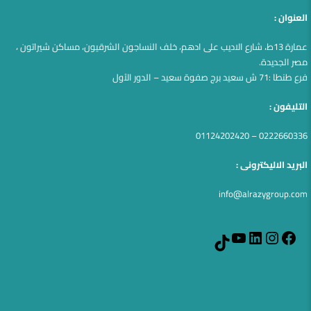
العنوان :
عمارة 13ط، شارع الاديب على ادهم، خلف النساجون الشرقيون، مساكن شيراتون ،
مصر الجديدة.
فرع طنطا :71 ش سعيد برج صفوة سعيد – الدور الآول
التليفون :
0222660336 – 01124202420
البريد الاليكترونى :
info@alrazygroup.com
YouTube
LinkedIn
Instagram
Facebook
TikTok