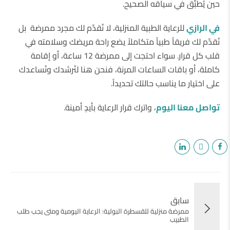
حين يُطبَّق في سياقه الصحيح.
في الرازي
للرعاية الطبية المنزلية، لا نُقدّم لك مجرد ممرضة بل
نُقدّم لك فريقاً طبياً متكاملاً يضع راحة مريضك وسلامته في
قلب كل قرار. سواء احتجت إلى ممرضة 12 ساعة، أو إقامة
كاملة، أو باقات الساعات المرنة، فنحن هنا لنُرشدك ونُساعدك
على اختيار ما يناسب حالتك تحديداً.
تواصل معنا اليوم
، واترك قرار الرعاية بأيدٍ أمينة.
سابق
ممرضة منزلية للقسطرة البولية: الرعاية اليومية ومتى يجب طلب
الطبيب