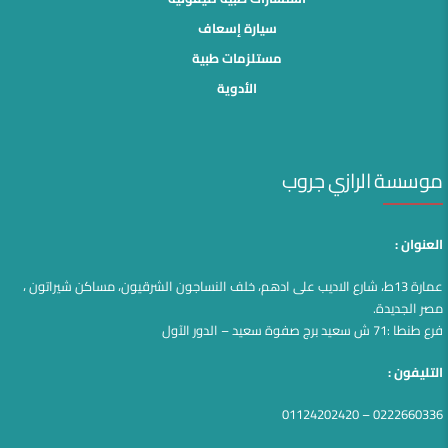
سيارة إسعاف
مستلزمات طبية
الأدوية
موسسة الرازي جروب
العنوان :
عمارة 13ط، شارع الاديب على ادهم، خلف النساجون الشرقيون، مساكن شيراتون ،
مصر الجديدة.
فرع طنطا :71 ش سعيد برج صفوة سعيد – الدور الآول
التليفون :
0222660336 – 01124202420