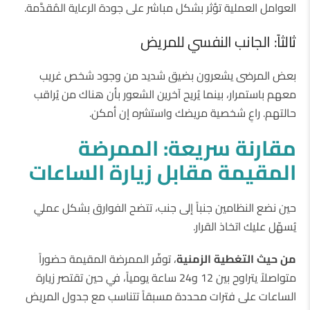
العوامل العملية تؤثر بشكل مباشر على جودة الرعاية المُقدَّمة.
ثالثاً: الجانب النفسي للمريض
بعض المرضى يشعرون بضيق شديد من وجود شخص غريب
معهم باستمرار، بينما يُريح آخرين الشعور بأن هناك من يُراقب
حالتهم. راعِ شخصية مريضك واستشره إن أمكن.
مقارنة
سريعة
:
الممرضة
المقيمة
مقابل
زيارة
الساعات
حين نضع النظامين جنباً إلى جنب، تتضح الفوارق بشكل عملي
يُسهّل عليك اتخاذ القرار.
من
حيث
التغطية
الزمنية
، توفّر الممرضة المقيمة حضوراً
متواصلاً يتراوح بين 12 و24 ساعة يومياً، في حين تقتصر زيارة
الساعات على فترات محددة مسبقاً تتناسب مع جدول المريض