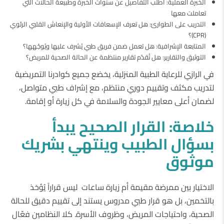
الخبرة العملية: اطلب التفاصيل عن سنوات الخبرة وطبيعة الحالات التي
تعاملت معها
التدريب على الطوارئ: هل تعرف الإسعافات الأولية والإنعاش القلبي الرئوي
(CPR)؟
المتابعة الإشرافية: هل تعمل ضمن فريق طبي يُشرف عليها ويُوجّهها؟
التوثيق والتقارير: هل تُقدّم تقارير منتظمة عن الحالة الصحية للمريض؟
في الرازي للرعاية الطبية المنزلية، يخضع جميع كوادرنا التمريضية
لتدريب مكثف وتقييم دوري منتظم، مع إشراف طبي متواصل،
لضمان أعلى معايير الجودة والسلامة في كل زيارة أو إقامة.
خلاصة
:
القرار
الصحيح
يبدأ
بسؤال
الطبيب
وينتهي
بشريك
موثوق
الاختيار بين ممرضة مقيمة أم زيارة ساعات ليس قراراً يُؤخذ
بالتخمين، بل هو قرار طبي مدروس يستند إلى تقييم دقيق للحالة
الصحية، واحتياجات المريض، وظروف الأسرة. كلا النظامين فعّال