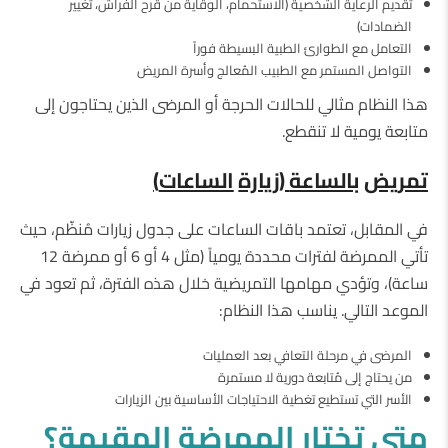
تقديم الرعاية الشخصية (الاستحمام، الوقاية من قرح الفراش، تغيير
الضمادات)
التعامل مع الطوارئ الطبية البسيطة فوراً
التواصل المستمر مع الطبيب المُعالج وأسرة المريض
هذا النظام مثالي للحالات الحرجة أو المرضى الذين يحتاجون إلى
متابعة يومية لا تنقطع.
تمريض
بالساعة
(
زيارة
الساعات
)
في المقابل، تعتمد باقات الساعات على جدول زيارات مُنظّم، حيث
تأتي الممرضة لفترات محددة يومياً (مثل 4 أو 6 أو ممرضة 12
ساعة)، وتؤدي مهامها التمريضية خلال هذه الفترة، ثم تعود في
الموعد التالي. يناسب هذا النظام:
المرضى في مرحلة التعافي بعد العمليات
من يحتاج إلى مُتابعة دورية لا مستمرة
الأسر التي تستطيع تغطية الاحتياجات الأساسية بين الزيارات
متى
تختار
الممرضة
المقيمة؟