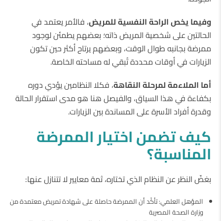
وفيما
يخص
الراحة
النفسية
للمريض
، فالأمر يعتمد في
الحالتين على شخصية المريض ذاته؛ بعضهم يطمئن لوجود
ممرضة بجانبه طوال الوقت، وبعضهم يرتاح أكثر حين تكون
الزيارات في أوقات محددة تُبقي له مساحته الخاصة.
أما
الملاءمة
لمرحلة
النقاهة
، فكلا النظامين يؤدي دوره
بكفاءة في هذا السياق، والفيصل هنا هو مدى استقرار الحالة
وقدرة أفراد الأسرة على المساندة بين الزيارات.
كيف
تضمن
اختيار
الممرضة
المناسبة؟
بغضّ النظر عن النظام الذي تختاره، ثمة معايير لا تتنازل عنها:
المؤهل العلمي: تأكّد أن الممرضة حاصلة على شهادة تمريض معتمدة من
وزارة الصحة المصرية