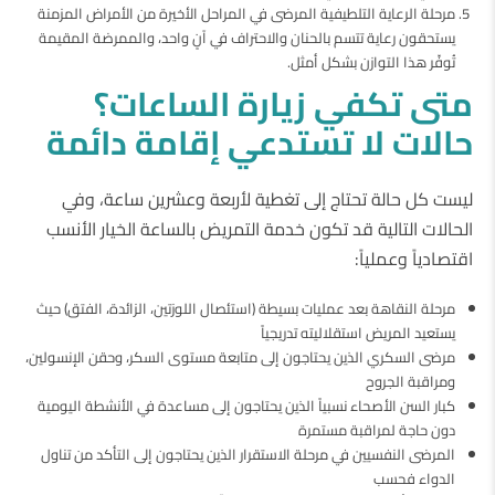
مرحلة الرعاية التلطيفية المرضى في المراحل الأخيرة من الأمراض المزمنة
يستحقون رعاية تتسم بالحنان والاحتراف في آنٍ واحد، والممرضة المقيمة
تُوفّر هذا التوازن بشكل أمثل.
متى
تكفي
زيارة
الساعات؟
حالات
لا
تستدعي
إقامة
دائمة
ليست كل حالة تحتاج إلى تغطية لأربعة وعشرين ساعة، وفي
الحالات التالية قد تكون خدمة التمريض بالساعة الخيار الأنسب
اقتصادياً وعملياً:
مرحلة النقاهة بعد عمليات بسيطة (استئصال اللوزتين، الزائدة، الفتق) حيث
يستعيد المريض استقلاليته تدريجياً
مرضى السكري الذين يحتاجون إلى متابعة مستوى السكر، وحقن الإنسولين،
ومراقبة الجروح
كبار السن الأصحاء نسبياً الذين يحتاجون إلى مساعدة في الأنشطة اليومية
دون حاجة لمراقبة مستمرة
المرضى النفسيين في مرحلة الاستقرار الذين يحتاجون إلى التأكد من تناول
الدواء فحسب