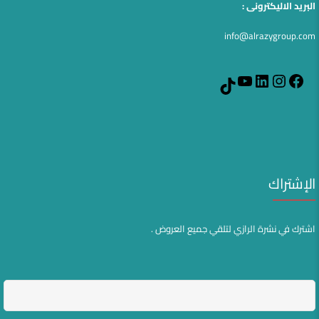
البريد الاليكترونى :
info@alrazygroup.com
YouTube
LinkedIn
Instagram
Facebook
TikTok
الإشتراك
اشترك في نشرة الرازي لتلقي جميع العروض .