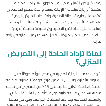
يقف كثيرٌ من الأهل أمام سؤال محوري: هل نختار ممرضة
مقيمة أم زيارة ساعات ؟ الإجابة ليست واحدة لجميع الحالات، بل
تعتمد على طبيعة الحالة الصحية، واحتياجات المريض اليومية،
وإمكانيات الأسرة. في هذا المقال، نُقدّم لك دليلاً طبياً وعملياً
يُساعدك على اتخاذ القرار الصحيح بين ممرضة مقيمة أم زيارة
ساعات، حتى تضمن لمريضك أفضل مستوى من الرعاية في راحة
منزله.
لماذا
تزداد
الحاجة
إلى
التمريض
المنزلي؟
شهدت خدمات الرعاية المنزلية في مصر نمواً ملحوظاً خلال
السنوات الأخيرة، ولا يأتي ذلك من فراغ. فوفقاً لتقديرات منظمة
الصحة العالمية، يُعاني ما يزيد على 15% من المصريين من حالات
مزمنة تستدعي متابعة طبية دورية، كأمراض القلب والسكري
والسكتة الدماغية وما بعد العمليات الجراحية. وفي ظل ضغط
المستشفيات وارتفاع تكاليف الإقامة فيها، باتت الرعاية المنزلية