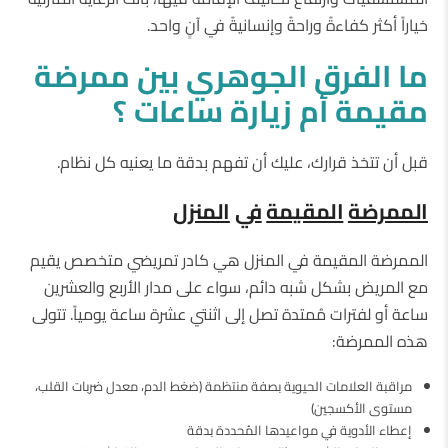
خياراً أكثر كفاءةً وراحةً وإنسانيةً في آنٍ واحد.
ما
الفرق
الجوهري
بين
ممرضة
مقيمة أم زيارة ساعات ؟
قبل أن تتخذ قرارك، عليك أن تفهم بدقة ما يعنيه كل نظام.
الممرضة
المقيمة
في
المنزل
الممرضة المقيمة في المنزل هي كادر تمريضي متخصص يقيم
مع المريض بشكل شبه دائم، سواء على مدار الأربع والعشرين
ساعة أو لفترات مُمتدة تصل إلى اثنتي عشرة ساعة يومياً. تتولى
هذه الممرضة:
مراقبة العلامات الحيوية بصفة منتظمة (ضغط الدم، معدل ضربات القلب،
مستوى الأكسجين)
إعطاء الأدوية في مواعيدها المُحددة بدقة