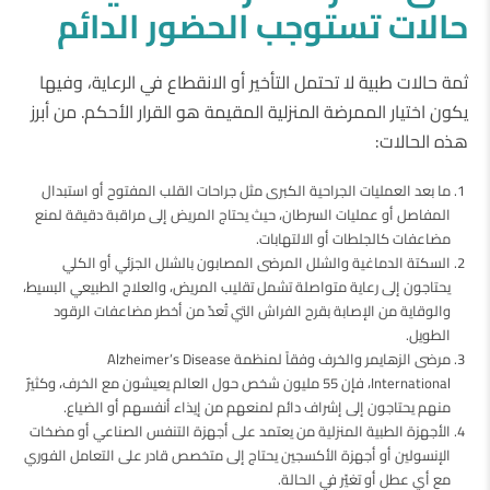
حالات
تستوجب
الحضور
الدائم
ثمة حالات طبية لا تحتمل التأخير أو الانقطاع في الرعاية، وفيها
يكون اختيار الممرضة المنزلية المقيمة هو القرار الأحكم. من أبرز
هذه الحالات:
ما بعد العمليات الجراحية الكبرى مثل جراحات القلب المفتوح أو استبدال
المفاصل أو عمليات السرطان، حيث يحتاج المريض إلى مراقبة دقيقة لمنع
مضاعفات كالجلطات أو الالتهابات.
السكتة الدماغية والشلل المرضى المصابون بالشلل الجزئي أو الكلي
يحتاجون إلى رعاية متواصلة تشمل تقليب المريض، والعلاج الطبيعي البسيط،
والوقاية من الإصابة بقرح الفراش التي تُعدّ من أخطر مضاعفات الرقود
الطويل.
مرضى الزهايمر والخرف وفقاً لمنظمة Alzheimer’s Disease
International، فإن 55 مليون شخص حول العالم يعيشون مع الخرف، وكثيرٌ
منهم يحتاجون إلى إشراف دائم لمنعهم من إيذاء أنفسهم أو الضياع.
الأجهزة الطبية المنزلية من يعتمد على أجهزة التنفس الصناعي أو مضخات
الإنسولين أو أجهزة الأكسجين يحتاج إلى متخصص قادر على التعامل الفوري
مع أي عطل أو تغيّر في الحالة.