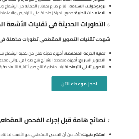
بروتوكولات السلامة
:
التزام صارم بمعايير الحماية من الإشعاع 
الاعتمادات الطبية
:
جميع المراكز حاصلة على التراخيص والاعتمادا
التطورات الحديثة في تقنيات الأشعة ا
شهدت تقنيات التصوير المقطعي تطورات مذهلة في ا
تقنية الجرعة المنخفضة
:
أجهزة حديثة تقلل من كمية الإشعاع بنسبة تصل إلى 80% مقارنة بالأجهزة القديمة، م
التصوير السريع
:
أجهزة متعددة الشرائح تنتج صوراً في ثواني مع
التصوير ثلاثي الأبعاد
:
تقنيات متطورة تنتج صوراً ثلاثية الأبعاد د
احجز
موعدك الآن
نصائح هامة قبل إجراء الفحص المقطع
استشر طبيبك
:
تأكد من أن الفحص المقطعي هو الأنسب لحالتك، 