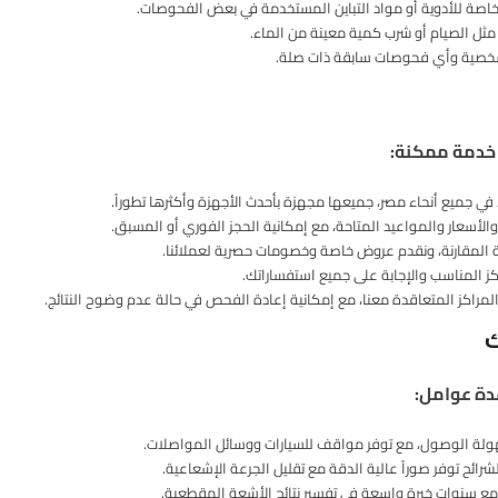
اصة للأدوية أو مواد التباين المستخدمة في بعض الفحوصات.
مثل الصيام أو شرب كمية معينة من الماء.
الشخصية وأي فحوصات سابقة ذات صلة.
خدمة ممكنة:
 جميع أنحاء مصر، جميعها مجهزة بأحدث الأجهزة وأكثرها تطوراً.
والأسعار والمواعيد المتاحة، مع إمكانية الحجز الفوري أو المسبق.
 المقارنة، ونقدم عروض خاصة وخصومات حصرية لعملائنا.
 المناسب والإجابة على جميع استفساراتك.
اكز المتعاقدة معنا، مع إمكانية إعادة الفحص في حالة عدم وضوح النتائج.
ك
دة عوامل:
سهولة الوصول، مع توفر مواقف للسيارات ووسائل المواصلات.
رائح توفر صوراً عالية الدقة مع تقليل الجرعة الإشعاعية.
ع سنوات خبرة واسعة في تفسير نتائج الأشعة المقطعية.