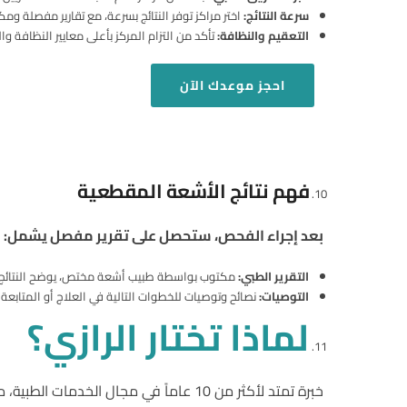
سرعة النتائج
:
اختر مراكز توفر النتائج بسرعة، مع تقارير مفصلة 
التعقيم والنظافة
:
تأكد من التزام المركز بأعلى معايير النظافة 
احجز
موعدك الآن
فهم نتائج الأشعة المقطعية
بعد إجراء الفحص، ستحصل على تقرير مفصل يشمل:
التقرير الطبي
:
مكتوب بواسطة طبيب أشعة مختص، يوضح النتائج 
التوصيات
:
نصائح وتوصيات للخطوات التالية في العلاج أو المتابعة 
لماذا تختار الرازي؟
خبرة تمتد لأكثر من 10 عاماً في مجال الخدمات الطبية، مع فهم عميق لاحتياجات المرضى المصريين. نحن نجمع بين الخبرة الطبية والتكنولوجيا الحديثة لنقدم لك أفضل خدمة ممكنة.