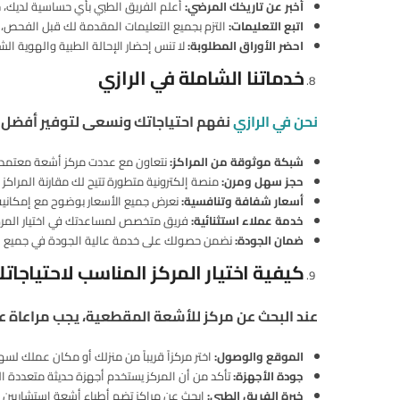
أخبر عن تاريخك المرضي
:
أعلم الفريق الطبي بأي حساسية لديك، خ
اتبع التعليمات
:
التزم بجميع التعليمات المقدمة لك قبل الفحص، 
احضر الأوراق المطلوبة
:
لا تنس إحضار الإحالة الطبية والهوية 
خدماتنا الشاملة في الرازي
نحن في الرازي
نفهم احتياجاتك ونسعى لتوفير أفضل 
شبكة موثوقة من المراكز
:
نتعاون مع عددت مركز أشعة معتمد في
حجز سهل ومرن
:
منصة إلكترونية متطورة تتيح لك مقارنة المراكز 
أسعار شفافة وتنافسية
:
نعرض جميع الأسعار بوضوح مع إمكانية
خدمة عملاء استثنائية
:
فريق متخصص لمساعدتك في اختيار المركز
ضمان الجودة
:
نضمن حصولك على خدمة عالية الجودة في جميع المر
كيفية اختيار المركز المناسب لاحتياجات
عند البحث عن مركز للأشعة المقطعية، يجب مراعاة ع
الموقع والوصول
:
اختر مركزاً قريباً من منزلك أو مكان عملك ل
جودة الأجهزة
:
تأكد من أن المركز يستخدم أجهزة حديثة متعددة الش
خبرة الفريق الطبي
:
ابحث عن مراكز تضم أطباء أشعة استشاريين م