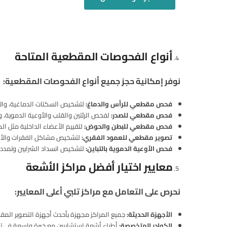
أنواع الفحوصات المقطعية المتاحة
نوفر إمكانية حجز جميع أنواع الفحوصات المقطعية:
فحص مقطعي للرأس والدماغ
:
لتشخيص السكتات الدماغية، والأو
فحص مقطعي للصدر
:
لفحص الرئتين والقلب والأوعية الدموية، و
فحص مقطعي للبطن والحوض
:
لتقييم الأعضاء الداخلية مثل ال
تصوير مقطعي للعمود الفقري
:
لتشخيص مشاكل الفقرات والأق
فحص الأوعية الدموية بالتباين
:
لتشخيص انسداد الشرايين وتمدد ا
معايير اختيار أفضل مراكز الأشعة
نحرص على التعامل مع مراكز تلبي أعلى المعايير:
الأجهزة الحديثة
:
جميع المراكز مجهزة بأحدث أجهزة التصوير المقط
الكوادر المتخصصة
:
أطباء أشعة استشاريين مع خبرة واسعة في تف