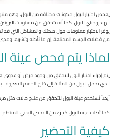
يفحص اختبار البول مكونات مختلفة من البول، وهو منتج ن
الهيدروجيني للبول. كما أنه يتحقق من مستويات البروتين أ
يوفر الاختبار معلومات حول صحتك والمشاكل التي قد تكون
من فضلات الجسم المختلفة. إن ما تأكله وتشربه، ومدى 
لماذا يتم فحص عينة ال
يتم إجراء اختبار البول للتحقق من وجود مرض أو عدوى في ا
الذي يحمل البول من المثانة إلى خارج الجسم المعروف ب
أيضاً تّستخدم عينة البول للتحقق من علاج حالات مثل مرض السكري، حصوات الكلى، الت
كما تُطلب عينة البول كجزء من الفحص البدني المنتظم.
كيفية التحضير