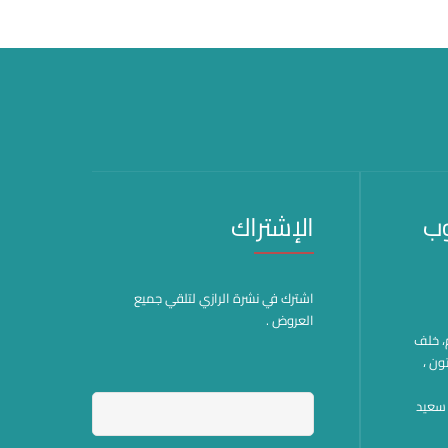
وب
الإشتراك
اشترك في نشرة الرازي لتلقي جميع
العروض .
هم، خلف
ون ،
وة سعيد