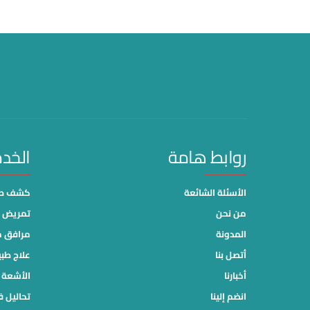
روابط هامة
الخد
الأسئلة الشائعة
كشف طب
من نحن
تمريض م
المدونة
مرافق 
أتصل بنا
علاج طب
أخبارنا
الأشعة ا
انضم إلينا
تحاليل ف