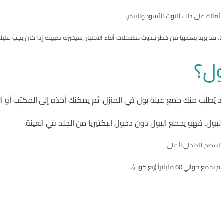
لأمثلة على ذلك التوت الأسود والبنجر.
ها. قد يزيد بعضها من خطر حدوث مشكلات أثناء الاختبار. سيخبرك طبيبك إذا كان يجب علي
ول؟
د يُطلب منك جمع عينة بول في المنزل. ثم يمكنك أخذه إلى المكتب أو المخ
ل. فهو يجمع البول دون دخول البكتيريا من الجلد في العينة.
السطح الداخلي لأعلى.
يلتراً (ربع كوب).