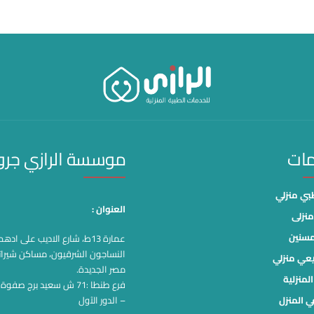
مات
موسسة الرازي جر
ي منزلي
العنوان :
نزلى
مسنين
عمارة 13ط، شارع الاديب على اد
النساجون الشرقيون، مساكن شيرات
يعي منزلي
مصر الجديدة.
لمنزلية
فرع طنطا :71 ش سعيد برج صف
ي المنزل
– الدور الآول