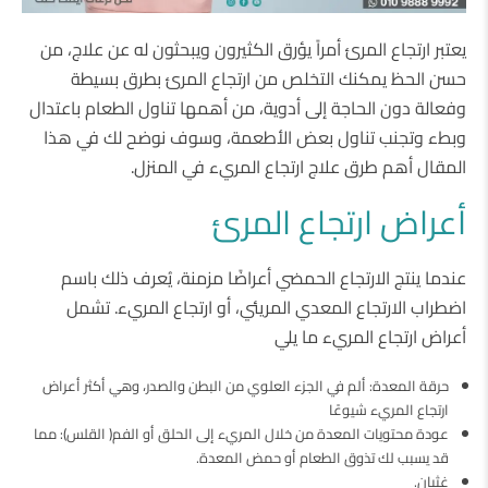
يعتبر ارتجاع المرئ أمراً يؤرق الكثيرون ويبحثون له عن علاج، من
حسن الحظ يمكنك التخلص من ارتجاع المرئ بطرق بسيطة
وفعالة دون الحاجة إلى أدوية، من أهمها تناول الطعام باعتدال
وبطء وتجنب تناول بعض الأطعمة، وسوف نوضح لك في هذا
المقال أهم طرق علاج ارتجاع المريء في المنزل.
أعراض ارتجاع المرئ
عندما ينتج الارتجاع الحمضي أعراضًا مزمنة، يُعرف ذلك باسم
اضطراب الارتجاع المعدي المريئي، أو ارتجاع المريء. تشمل
أعراض ارتجاع المريء ما يلي
حرقة المعدة: ألم في الجزء العلوي من البطن والصدر، وهي أكثر أعراض
ارتجاع المريء شيوعًا
عودة محتويات المعدة من خلال المريء إلى الحلق أو الفم( القلس): مما
قد يسبب لك تذوق الطعام أو حمض المعدة.
غثيان.