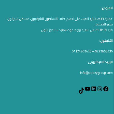
العنوان :
عمارة 13ط، شارع الاديب على ادهم، خلف النساجون الشرقيون، مساكن شيراتون ،
مصر الجديدة.
فرع طنطا :71 ش سعيد برج صفوة سعيد – الدور الآول
التليفون :
0222660336 – 01124202420
البريد الاليكترونى :
info@alrazygroup.com
YouTube
LinkedIn
Instagram
Facebook
TikTok