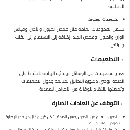
الدماغية.
الفحوصات السنوية
:
تشمل الفحوصات العامة مثل فحص العيون والأذن، وقياس
الوزن والطول، وفحص الجلد، إضافة إلى الاستماع إلى القلب
والرئتين
التطعيمات
تعتبر التطعيمات من الوسائل الوقائية الهامة للحفاظ على
الصحة. توصي دكتورة التحاليل بمتابعة جدول التطعيمات
وتحديثها بانتظام للوقاية من الأمراض المعدية.
التوقف عن العادات الضارة
التدخين: الإقلاع عن التدخين يحسن الصحة بشكل كبير ويقلل من خطر الإصابة
بأمراض القلب والرئة.
الكحول: تقليل تناول الكحول يساعد في الحفاظ على صحة الكبد والحد من