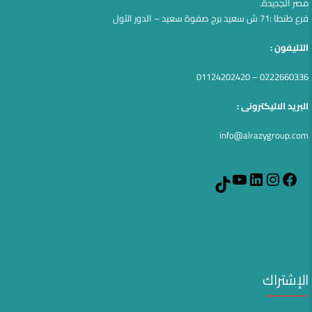
مصر الجديدة.
فرع طنطا :71 ش سعيد برج صفوة سعيد – الدور الآول
التليفون :
0222660336 – 01124202420
البريد الاليكترونى :
info@alrazygroup.com
YouTube
LinkedIn
Instagram
Facebook
TikTok
الإشتراك