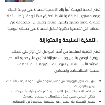
تعتبر الصحة اليومية أمراً بالغ الأهمية للحفاظ على جودة الحياة
ورفع مستوى الطاقة والنشاط. تحقيق هذا الهدف يتطلب اتخاذ
خطوات يومية صغيرة ولكنها فعالة. وفيما يلي مجموعة من
النصائح التي تقدمها دكتورة تحاليل للحفاظ على صحتك اليومية:
التغذية السليمة والمتوازنة
تعتبر التغذية السليمة من أهم العوامل التي تؤثر على صحتك
اليومية. نوصي بتناول وجبات متوازنة تحتوي على جميع العناصر
الغذائية الأساسية مثل البروتينات، الكربوهيدرات، الدهون
الصحية، الفيتامينات، والمعادن.
البروتينات: تناول البروتينات من مصادر متنوعة مثل اللحوم البيضاء، الأسماك،
البيض، والبقوليات.
الفواكه والخضروات: اجعل الفواكه والخضروات جزءاً رئيسياً من نظامك
الغذائي اليومي، فهي غنية بالفيتامينات والمعادن الضرورية.
الدهون الصحية: اختر الدهون غير المشبعة الموجودة في الأفوكادو،