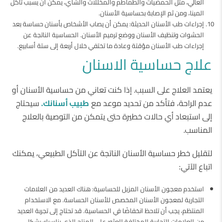
العالي، مثل الحمضيات والطماطم والمخللات والشاي، يمكن أن يسبب تآكل
المينا، ومن ثم الإصابة بحساسية الأسنان.
إجراءات طب الأسنان الحديثة: يمكن أن يصاب الأشخاص بأسنان حساسة بعد
الحشوات وتنظيف الأسنان ووضع ترميم الأسنان. الحساسية الناتجة عن
إجراءات طب الأسنان مؤقتة وعادة ما تختفي خلال أربعة إلى ستة أسابيع.
علاج حساسية الاسنان
يعتمد العلاج على السبب. إذا كنت تعاني من حساسية الأسنان أو
عدم الراحة، فتأكد من تحديد موعد مع
طبيب أسنانك.
سيحتاج
إلى استبعاد أي حالات خطيرة حتى يتمكن من التوصية بالعلاج
المناسب.
لتقليل خطر حساسية الأسنان الناتجة عن التآكل الطبيعي، يمكنك
اتباع الآتي:
استخدم معجون الأسنان المزيل للحساسية: هناك العديد من العلامات
التجارية لمعجون الأسنان المخصص للأسنان الحساسة. مع الاستخدام
المنتظم، يجب أن تلاحظ انخفاضًا في الحساسية. قد تحتاج إلى تجربة العديد
من العلامات التجارية المختلفة للعثور على المنتج الذي يناسبك بشكل