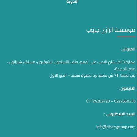
الأدوية
موسسة الرازي جروب
العنوان :
عمارة 13ط، شارع الاديب على ادهم، خلف النساجون الشرقيون، مساكن شيراتون ،
مصر الجديدة.
فرع طنطا :71 ش سعيد برج صفوة سعيد – الدور الآول
التليفون :
0222660336 – 01124202420
البريد الاليكترونى :
info@alrazygroup.com