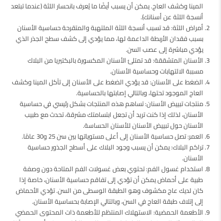
المينا وكشف العاج. يمكن أن يسبب أيضًا ما يُعرف بانحسار اللثة (عندما تبتعد
أنسجة اللثة عن أسنانك).
أمراض اللثة: قد تسبب أنسجة اللثة الملتهبة والمتقرحة حساسية الأسنان
بسبب فقدان الأربطة الداعمة لها، مما يؤدي إلى كشف سطح الجذر الذي
يؤدي مباشرة إلى عصب السن.
الأسنان المتشققة: قد تمتلئ الأسنان المكسورة بالبكتيريا من البلاك
مسببة الالتهابات وحساسية الأسنان.
الضغط على الأسنان: قد يؤدي الضغط على الأسنان إلى تآكل المينا وكشف
العاج الموجود تحتها، وبالتالي إصابتها بالحساسية.
منتجات تبييض الأسنان: تساهم هذه المنتجات بشكل رئيسي في حساسية
الأسنان، لذلك إذا كنت تريد أن تجعل ابتسامتك مشرقة، تحدث مع طبيب
الأسنان حول تبييض الأسنان للأسنان الحساسة.
العمر: تصل حساسية الأسنان إلى أعلى مستوياتها بين سن 25 و30 عامًا.
تراكم البلاك: يمكن أن يسبب وجود البلاك على أسطح الجذور حساسية
الأسنان.
استخدام غسول الفم: تحتوي بعض غسولات الفم المتاحة دون وصفة
طبية على أحماض يمكن أن تؤدي إلى تفاقم حساسية الأسنان، خاصة إذا
كان لديك عاج مكشوف وهو الطبقة الوسطى من السن. تؤدي الأحماض
إلى إتلاف طبقة العاج في السن، وبالتالي الإصابة بحساسية الأسنان.
الأطعمة الحمضية: الاستهلاك المنتظم للأطعمة ذات المحتوى الحمضي