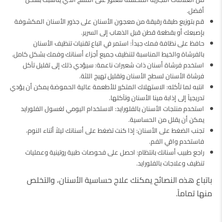
أفضل.
قم بتوزيع طبقة رقيقة من معجون الأسنان على جذور الأسنان المكشوفة
بإصبعك أو بقطعة قطن قبل الذهاب إلى السرير.
حافظ على نظافة فمك جيداً: استمر في اتباع تقنيات تنظيف الأسنان
بالفرشاة والخيط المناسبة لتنظيف جميع أجزاء أسنانك وفمك بشكل كامل.
استخدم فرشاة أسنان ذات شعيرات ناعمة: سيؤدي ذلك إلى تقليل تآكل
فرشاة الأسنان لسطح الأسنان وتقليل تهيج اللثة.
انتبه لما تأكله: الاستهلاك المتكرر للأطعمة عالية الحموضة يمكن أن يؤدي
تدريجياً إلى إذابة مينا الأسنان وتآكلها.
استخدم منتجات الأسنان بالفلورايد: الاستخدام اليومي لغسول الفلورايد
يمكن أن يقلل من الحساسية.
تجنب الضغط على الأسنان: إذا كنت تضغط على أسنانك ليلاً أثناء النوم،
فاستخدم واقي الفم.
راجع طبيب أسنانك بانتظام: احصل على فحوصات طبية روتينية وعمليات
تنظيف وعلاجات بالفلورايد.
باتباع هذه النصائح يمكنك علاج حساسية الأسنان، والتخلص
منها تماماً.