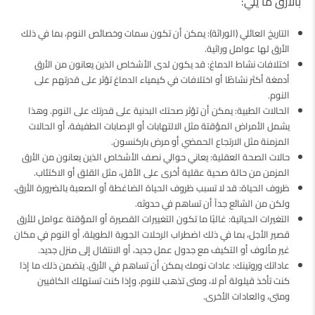
بالأرق ما يلي:
التاريخ العائلي (الوراثة): يمكن أن تكون سمات وخصائص النوم، بما في ذلك
الأرق لها عوامل وراثية.
اختلافات نشاط الدماغ: قد يكون لدى الأشخاص الذين يعانون من الأرق
أدمغة أكثر نشاطًا أو اختلافات في كيمياء الدماغ تؤثر على قدرتهم على
النوم.
الحالات الطبية: يمكن أن تؤثر صحتك البدنية على قدرتك على النوم. وهذا
يشمل الأمراض المؤقتة مثل الالتهابات أو الإصابات الطفيفة، أو الحالات
المزمنة مثل الارتجاع الحمضي أو مرض باركنسون.
حالات الصحة العقلية: يعاني حوالي نصف الأشخاص الذين يعانون من الأرق
المزمن من حالة صحية عقلية أخرى على الأقل، مثل القلق أو الاكتئاب.
ظروف الحياة: قد لا تسبب ظروف الحياة الضاغطة أو الصعبة بالضرورة الأرق،
ولكن من الشائع جداً أن تساهم في حدوثه.
التغيرات الحياتية: غالبًا ما تكون التغييرات القصيرة أو المؤقتة عوامل للأرق
قصير الأجل، بما في ذلك اضطراب الرحلات الجوية الطويلة، أو النوم في مكان
غير مألوف أو التكيف مع جدول عمل جديد، أو الانتقال إلى منزل جديد.
عاداتك وروتينك: عادات نومك يمكن أن تساهم في الأرق. يتضمن ذلك ما إذا
كنت تأخذ قيلولة أم لا، ومتى تذهب للنوم، وإذا كنت تستهلك الكافيين
ومتى، والعادات الأخرى.