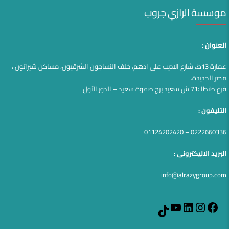
موسسة الرازي جروب
العنوان :
عمارة 13ط، شارع الاديب على ادهم، خلف النساجون الشرقيون، مساكن شيراتون ،
مصر الجديدة.
فرع طنطا :71 ش سعيد برج صفوة سعيد – الدور الآول
التليفون :
0222660336 – 01124202420
البريد الاليكترونى :
info@alrazygroup.com
YouTube
LinkedIn
Instagram
Facebook
TikTok