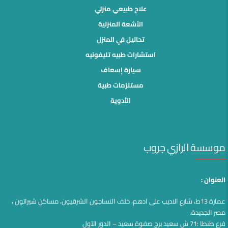
علاج طبيعي منزلي
الأشعة المنزلية
تحاليل في المنزل
استشارات طبيه تليفونيه
سيارة إسعاف
مستلزمات طبية
الأدوية
موسسة الرازي جروب
العنوان :
عمارة 13ط، شارع الاديب على ادهم، خلف النساجون الشرقيون، مساكن شيراتون ،
مصر الجديدة.
فرع طنطا :71 ش سعيد برج صفوة سعيد – الدور الآول