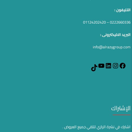
التليفون :
0222660336 – 01124202420
البريد الاليكترونى :
info@alrazygroup.com
YouTube
LinkedIn
Instagram
Facebook
TikTok
الإشتراك
اشترك في نشرة الرازي لتلقي جميع العروض .