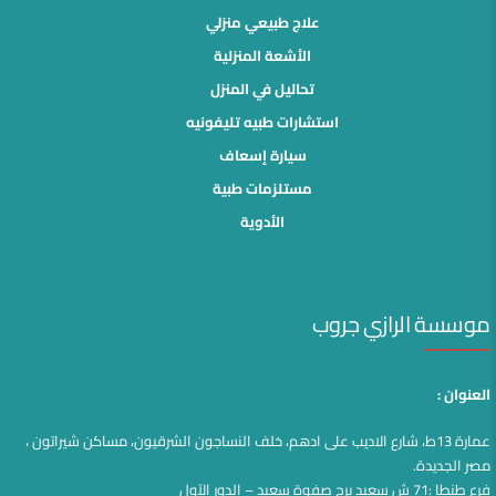
علاج طبيعي منزلي
الأشعة المنزلية
تحاليل في المنزل
استشارات طبيه تليفونيه
سيارة إسعاف
مستلزمات طبية
الأدوية
موسسة الرازي جروب
العنوان :
عمارة 13ط، شارع الاديب على ادهم، خلف النساجون الشرقيون، مساكن شيراتون ،
مصر الجديدة.
فرع طنطا :71 ش سعيد برج صفوة سعيد – الدور الآول