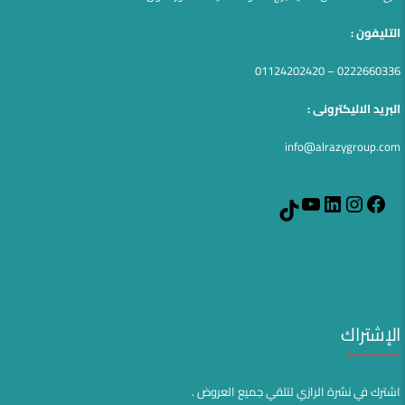
التليفون :
0222660336 – 01124202420
البريد الاليكترونى :
info@alrazygroup.com
YouTube
LinkedIn
Instagram
Facebook
TikTok
الإشتراك
اشترك في نشرة الرازي لتلقي جميع العروض .