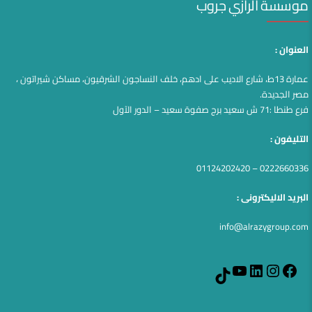
موسسة الرازي جروب
العنوان :
عمارة 13ط، شارع الاديب على ادهم، خلف النساجون الشرقيون، مساكن شيراتون ،
مصر الجديدة.
فرع طنطا :71 ش سعيد برج صفوة سعيد – الدور الآول
التليفون :
0222660336 – 01124202420
البريد الاليكترونى :
info@alrazygroup.com
YouTube
LinkedIn
Instagram
Facebook
TikTok