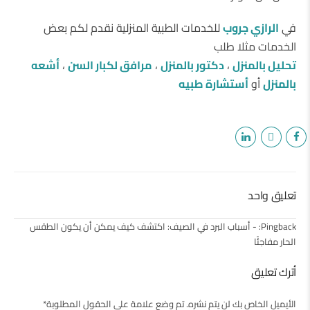
في
الرازي جروب
للخدمات الطبية المنزلية نقدم لكم بعض
الخدمات مثلا طلب
تحليل بالمنزل
،
دكتور بالمنزل
،
مرافق لكبار السن
،
أشعه
بالمنزل
أو
أستشارة طبيه
تعليق واحد
Pingback:
- أسباب البرد في الصيف: اكتشف كيف يمكن أن يكون الطقس
الحار مفاجئًا
أترك تعليق
الأيميل الخاص بك لن يتم نشره. تم وضع علامة على الحقول المطلوبة*