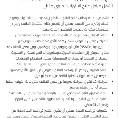
تشمل مراحل علاج الالتهاب الخلوي ما يلي :
تشخيص الحالة: يتطلب علاج الالتهاب الخلوي تحديد سبب الالتهاب وتقييم
شدته وتأثيره على الجسم. يمكن أن يتضمن ذلك استشارة الطبيب وإجراء
فحوصات مختبرية وصورية لتشخيص الحالة بدقة.
العلاج الدوائي: قد يتم وصف الأدوية المضادة للالتهاب للتخفيف من
الأعراض وتقليل الالتهاب. تشمل هذه الأدوية مضادات الالتهاب غير
الستيرويدية (NSAIDs) مثل الإيبوبروفين والناپروكسين، وفي بعض الحالات قد
يحتاج المريض إلى استخدام الكورتيكوستيرويدات الموضعية أو الفموية.
المضادات الحيوية أو مضادات الفيروسات: يمكن استخدام المضادات
الحيوية أو مضادات الفيروسات لعلاج العدوى التي تسبب التهاب الخلايا.
العلاج الطبيعي: يمكن أن يساعد العلاج الطبيعي في تقليل الألم وتحسين
الحركة في حالة التهاب الخلايا الناجم عن إصابة أو حرق.
الجراحة: قد تكون الجراحة ضرورية في بعض الحالات، مثل حالة التهاب الخلايا
الشديد أو الذي ينتشر بسرعة.
الراحة وتطبيق الثلج: قد يوصي الطبيب بالراحة وتطبيق الثلج على المنطقة
الملتهبة لتقليل الالتهاب والألم. يساعد تطبيق الثلج على تقليل التورم
وتخفيف الأعراض.
التغييرات في نمط الحياة: يمكن أن يكون التغيير في نمط الحياة جزءًا من
علاج الالتهاب الخلوي المزمن. قد يوصي الطبيب بتحسين التغذية وممارسة