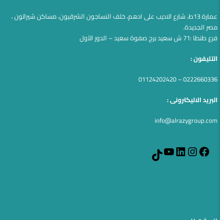
عمارة 13ط، شارع الاديب على ادهم، خلف النساجون الشرقيون، مساكن شيراتون ،
مصر الجديدة.
فرع طنطا :71 ش سعيد برج صفوة سعيد – الدور الآول
التليفون :
0222660336 – 01124202420
البريد الاليكترونى :
info@alrazygroup.com
YouTube
LinkedIn
Instagram
Facebook
TikTok