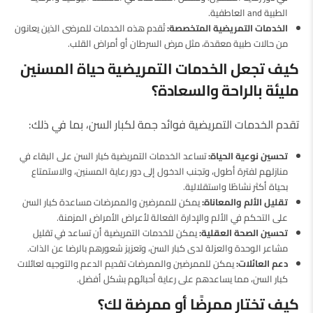
الطبية and العاطفية.
الخدمات التمريضية المتخصصة:
تُقدم هذه الخدمات للمرضى الذين يعانون
من حالات طبية معقدة، مثل مرض السرطان أو أمراض القلب.
كيف تجعل الخدمات التمريضية حياة المسنين
مليئة بالراحة والسعادة؟
تقدم الخدمات التمريضية فوائد جمة لكبار السن، بما في ذلك:
تحسين نوعية الحياة:
تساعد الخدمات التمريضية كبار السن على البقاء في
منازلهم لفترة أطول، وتجنب الدخول إلى دور رعاية المسنين، والاستمتاع
بحياة أكثر نشاطًا واستقلالية.
تقليل الألم والمعاناة:
يمكن للممرضين والممرضات مساعدة كبار السن
على التحكم في الألم والإدارة الفعالة لأعراض الأمراض المزمنة.
تحسين الصحة العقلية:
يمكن للخدمات التمريضية أن تساعد في تقليل
مشاعر الوحدة والعزلة لدى كبار السن، وتعزيز شعورهم بالرضا عن الذات.
دعم العائلات:
يمكن للممرضين والممرضات تقديم الدعم والتوجيه لعائلات
كبار السن، مما يساعدهم على رعاية أحبائهم بشكل أفضل.
كيف تختار ممرضًا أو ممرضة لك؟