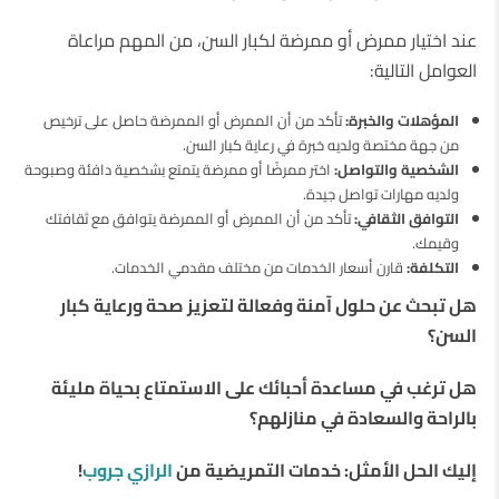
عند اختيار ممرض أو ممرضة لكبار السن، من المهم مراعاة
العوامل التالية:
المؤهلات والخبرة:
تأكد من أن الممرض أو الممرضة حاصل على ترخيص
من جهة مختصة ولديه خبرة في رعاية كبار السن.
الشخصية والتواصل:
اختر ممرضًا أو ممرضة يتمتع بشخصية دافئة وصبوحة
ولديه مهارات تواصل جيدة.
التوافق الثقافي:
تأكد من أن الممرض أو الممرضة يتوافق مع ثقافتك
وقيمك.
التكلفة:
قارن أسعار الخدمات من مختلف مقدمي الخدمات.
هل تبحث عن حلول آمنة وفعالة لتعزيز صحة ورعاية كبار
السن؟
هل ترغب في مساعدة أحبائك على الاستمتاع بحياة مليئة
بالراحة والسعادة في منازلهم؟
إليك الحل الأمثل: خدمات التمريضية من
الرازي جروب
!