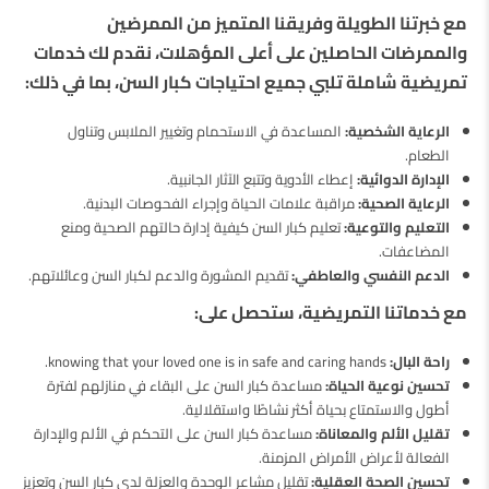
مع خبرتنا الطويلة وفريقنا المتميز من الممرضين
والممرضات الحاصلين على أعلى المؤهلات، نقدم لك خدمات
تمريضية شاملة تلبي جميع احتياجات كبار السن، بما في ذلك:
الرعاية الشخصية:
المساعدة في الاستحمام وتغيير الملابس وتناول
الطعام.
الإدارة الدوائية:
إعطاء الأدوية وتتبع الآثار الجانبية.
الرعاية الصحية:
مراقبة علامات الحياة وإجراء الفحوصات البدنية.
التعليم والتوعية:
تعليم كبار السن كيفية إدارة حالتهم الصحية ومنع
المضاعفات.
الدعم النفسي والعاطفي:
تقديم المشورة والدعم لكبار السن وعائلاتهم.
مع خدماتنا التمريضية، ستحصل على:
راحة البال:
knowing that your loved one is in safe and caring hands.
تحسين نوعية الحياة:
مساعدة كبار السن على البقاء في منازلهم لفترة
أطول والاستمتاع بحياة أكثر نشاطًا واستقلالية.
تقليل الألم والمعاناة:
مساعدة كبار السن على التحكم في الألم والإدارة
الفعالة لأعراض الأمراض المزمنة.
تحسين الصحة العقلية:
تقليل مشاعر الوحدة والعزلة لدى كبار السن وتعزيز