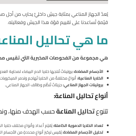
يُعدّ الجهاز المناعي بمثابة جيشٍ داخليٍّ يحارب من 
قيّمةٍ تُساعدنا على تقييم قوّة هذا الجيش وفعاليته.
ما هي تحاليل المناع
هي مجموعة من الفحوصات المخبرية التي تقيس مكون
الأجسام المضادة:
بروتيناتٌ تُنتجها خلايا الدم البيضاء لمحاربة العد
الخلايا المناعية:
أنواعٌ مختلفةٌ من الخلايا تُهاجم وتدمر الميكروبات 
بروتينات الجهاز المناعي:
جزيئاتٌ تُنظّم وظائف الجهاز المناعي.
أنواع تحاليل المناعة:
تتنوع
تحاليل
المناعة
حسب الهدف منها، ونذ
تعداد الخلايا الدموية الكاملة:
يُقيّم أعداد وأنواع مختلف خلايا الد
تحليل الأجسام المضادة:
يُقيس تركيز أنواعٍ محددةٍ من الأجسام الم