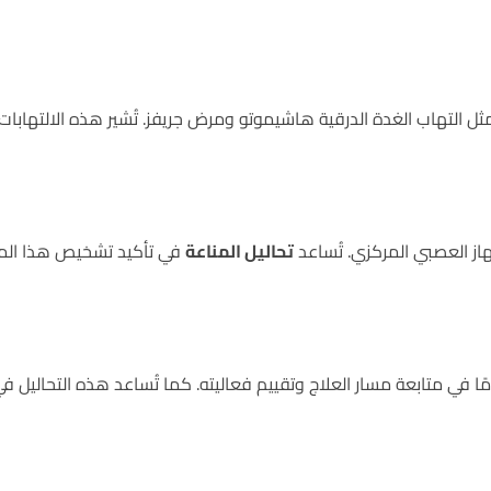
مثل التهاب الغدة الدرقية هاشيموتو ومرض جريفز. تُشير هذه الالتهابات إ
لجهاز العصبي المركزي. تُساعد
تحاليل المناعة
في تأكيد تشخيص هذا المر
ًا في متابعة مسار العلاج وتقييم فعاليته. كما تُساعد هذه التحاليل في