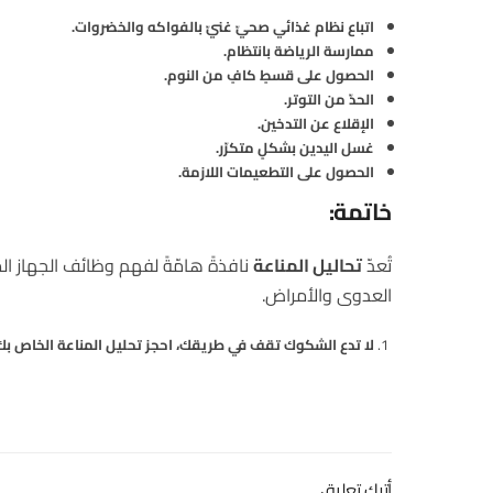
اتباع نظام غذائي صحيّ غنيّ بالفواكه والخضروات.
ممارسة الرياضة بانتظام.
الحصول على قسطٍ كافٍ من النوم.
الحدّ من التوتر.
الإقلاع عن التدخين.
غسل اليدين بشكلٍ متكرّر.
الحصول على التطعيمات اللازمة.
خاتمة:
تُعدّ
تحاليل المناعة
نافذةً هامّةً لفهم وظائف الجهاز ال
العدوى والأمراض.
لا تدع الشكوك تقف في طريقك، احجز تحليل المناعة الخاص بك
أترك تعليق