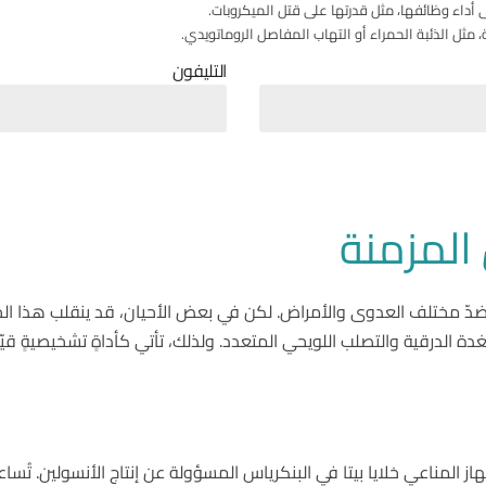
 أداء وظائفها، مثل قدرتها على قتل الميكروبات.
مثل الذئبة الحمراء أو التهاب المفاصل الروماتويدي.
التليفون
المزمنة
تنا ضدّ مختلف العدوى والأمراض. لكن في بعض الأحيان، قد ينقلب هذا ا
الغدة الدرقية والتصلب اللويحي المتعدد. ولذلك، تأتي كأداةٍ تشخيصيةٍ 
ًا ذاتيًا يُهاجم فيه الجهاز المناعي خلايا بيتا في البنكرياس المسؤولة عن إنتاج