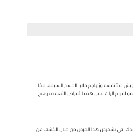
لجيش ضدّ نفسه ويُهاجم خلايا الجسم السليمة، ممّا
قيّمةٍ لفهم آليات عمل هذه الأمراض المُعقدة وفتح
 الأنسولين. تُساعدك في تشخيص هذا المرض من خلال الكشف عن