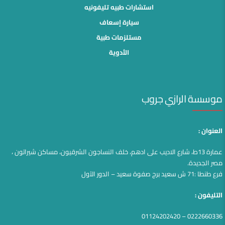
استشارات طبيه تليفونيه
سيارة إسعاف
مستلزمات طبية
الأدوية
موسسة الرازي جروب
العنوان :
عمارة 13ط، شارع الاديب على ادهم، خلف النساجون الشرقيون، مساكن شيراتون ،
مصر الجديدة.
فرع طنطا :71 ش سعيد برج صفوة سعيد – الدور الآول
التليفون :
0222660336 – 01124202420