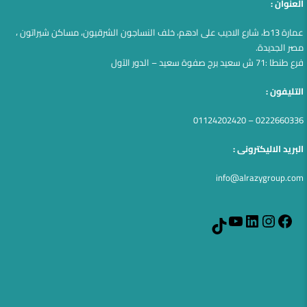
العنوان :
عمارة 13ط، شارع الاديب على ادهم، خلف النساجون الشرقيون، مساكن شيراتون ،
مصر الجديدة.
فرع طنطا :71 ش سعيد برج صفوة سعيد – الدور الآول
التليفون :
0222660336 – 01124202420
البريد الاليكترونى :
info@alrazygroup.com
YouTube
LinkedIn
Instagram
Facebook
TikTok