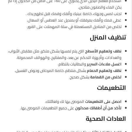
استخدم معقم اليدين الذي يحتوي على 60٪ على الأقل من الكحول إذا لم
يكن الماء والصابون متاحين.
تجنب لمس وجهك، خاصة عينيك وأنفك وفمك قبل تطهير يدك .
غطي فمك وأنفك بمرفقك أو بمنديل عند العطس أو السعال.
تخلص من المناديل المستعملة في سلة المهملات على الفور.
تنظيف المنزل
نظف وتعقيم الأسطح
التي يتم لمسها بشكل متكرر، مثل مقابض الأبواب،
والعدادات، وأجهزة التحكم عن بعد، والمفاتيح، والهواتف المحمولة.
اغسل ملاءات السرير
والبطانيات بانتظام.
نظف وتعقيم الحمام
بشكل منتظم، خاصة المرحاض وحوض الغسيل.
تخلص من القمامة
بشكل صحيح.
التطعيمات
احصل على التطعيمات
الموصى بها لك ولعائلتك.
تأكد من أن أطفالك محدثون
على جميع التطعيمات الموصى بها.
العادات الصحية