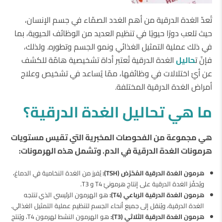
تُعدّ الغدة الدرقية من أهم الغدد الصمّاء في جسم الإنسان،
حيث تلعب دورًا حيويًا في تنظيم العديد من الوظائف الحيوية، بما
في ذلك عملية التمثيل الغذائي ونمو الجسم وتطوره. ولذلك،
فإنّ ت
حاليل
الغدة الدرقية تُعتبر أداة تشخيصية هامّة للكشف
عن أيّ اختلالات في وظائفها، ممّا يُساعد في تشخيص وعلاج
أمراض الغدة الدرقية المختلفة.
ما هي تحاليل الغدة الدرقية؟
هي مجموعة من الفحوصات المخبرية التي تقيس مستويات
هرمونات الغدة الدرقية في الدم. وتشمل هذه الهرمونات:
هرمون الغدة الدرقية المُحّرّض (TSH):
يُفرز من الغدة النخامية في الدماغ،
ويُحفّز الغدة الدرقية على إنتاج هرمونيّ T4 و T3.
هرمون الغدة الدرقية الرباعي (T4):
هو الهرمون الرئيسي الذي تنتجه
الغدة الدرقية، ويُنقل إلى جميع أنحاء الجسم لتنظيم عملية التمثيل الغذائي.
هرمون الغدة الدرقية الثلاثي (T3):
هو الهرمون النشط لهرمون T4، ويُنتج