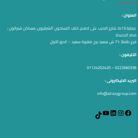
العنوان :
عمارة 13ط، شارع الاديب على ادهم، خلف النساجون الشرقيون، مساكن شيراتون ،
مصر الجديدة.
فرع طنطا :71 ش سعيد برج صفوة سعيد – الدور الآول
التليفون :
0222660336 – 01124202420
البريد الاليكترونى :
info@alrazygroup.com
YouTube
LinkedIn
Instagram
Facebook
TikTok