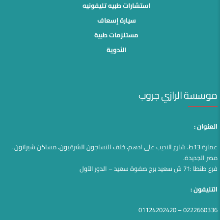
استشارات طبيه تليفونيه
سيارة إسعاف
مستلزمات طبية
الأدوية
موسسة الرازي جروب
العنوان :
عمارة 13ط، شارع الاديب على ادهم، خلف النساجون الشرقيون، مساكن شيراتون ،
مصر الجديدة.
فرع طنطا :71 ش سعيد برج صفوة سعيد – الدور الآول
التليفون :
0222660336 – 01124202420