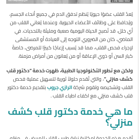
يُعدّ القلب عضوًا حيويًا يُنظم تدفق الدم في جميع أنحاء الجسم،
ويُحافظ على وظائف الأعضاء الحيوية. وعندما يُعاني القلب من
أي خلل، قد تُصبح الحياة اليومية صعبة ومليئة بالتحديات. في
الماضي، كان من الضروري التوجه إلى العيادة أو المستشفى
لإجراء فحص القلب، مما قد يُسبب إزعاجًا كبيرًا للمرضى، خاصةً
كبار السن أو ذوي الإعاقة أو من يُعانون من أمراض مزمنة.
ولكن مع تطور التكنولوجيا الطبية، ظهرت خدمة “دكتور قلب
كشف منزلي”
، والتي تُقدم حلولاً ثورية لتسهيل عملية فحص
القلب وتشخيصه وتقوم شركة
الرازي جروب
بتقديم خدمة دكتور
قلب كشف منزلي مع اكفاء اطباء القلب .
ما هي خدمة دكتور قلب كشف
منزلي؟
تُقدم هذه الخدمة إمكانية زيارة طبيب القلب للمريض في منزله،