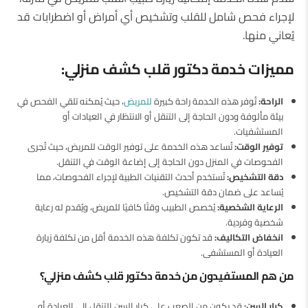
لإجراء فحص شامل للقلب وتشخيص أي أمراض أو اضطرابات قد
يُعاني منها.
مميزات خدمة دكتور قلب كشف منزلي:
الراحة:
تُوفر هذه الخدمة راحة كبيرة
للمريض
، حيث يُمكنه تلقي الفحص في
بيئة مألوفة ودون الحاجة إلى التنقل أو الانتظار في العيادات أو
المستشفيات.
توفير الوقت:
تُساعد هذه الخدمة على توفير الوقت للمريض، حيث تُجرى
الفحوصات في المنزل دون الحاجة إلى إضاعة الوقت في التنقل.
دقة التشخيص:
تُستخدم أحدث التقنيات الطبية لإجراء الفحوصات، مما
يُساعد على ضمان دقة التشخيص.
الرعاية الشخصية:
يُخصص الطبيب وقتًا كافيًا للمريض، ويُقدم له رعاية
شخصية وفردية.
انخفاض التكاليف:
قد تكون تكلفة هذه الخدمة أقل من تكلفة زيارة
العيادة أو المستشفى.
من هم المستفيدون من خدمة دكتور قلب كشف منزلي؟
كبار السن:
قد يكون من الصعب على كبار السن التنقل إلى العيادة أو