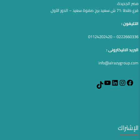
مصر الجديدة.
فرع طنطا :71 ش سعيد برج صفوة سعيد – الدور الآول
التليفون :
0222660336 – 01124202420
البريد الاليكترونى :
info@alrazygroup.com
YouTube
LinkedIn
Instagram
Facebook
TikTok
الإشتراك