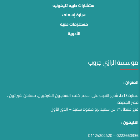
استشارات طبيه تليفونيه
سيارة إسعاف
مستلزمات طبية
الأدوية
موسسة الرازي جروب
العنوان :
عمارة 13ط، شارع الاديب على ادهم، خلف النساجون الشرقيون، مساكن شيراتون ،
مصر الجديدة.
فرع طنطا :71 ش سعيد برج صفوة سعيد – الدور الآول
التليفون :
0222660336 – 01124202420