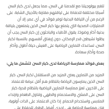
تتغير بيولوجيتنا مع تقدمنا ​​في السن، مما يجعل لدى كبار السن
أسبابًا مختلفة للحفاظ على لياقتهم مقارنة بالأجيال الشابة. على
الرغم من أن اللياقة البدنية توفر فوائد في أي عمر، إلا أن
الامتيازات الصحية التي يتمتع بها كبار السن الذين يتمتعون بلياقة
بدنية أكثر وضوحًا. يقول الأطباء والباحثون إن كبار السن يجب أن
يظلوا نشيطين قدر الإمكان، دون إرهاق أنفسهم. بالنسبة لكبار
السن، تساعدك التمارين الرياضية على العيش حياة أطول وأكثر
صحة وأكثر سعادة.
بعض فوائد ممارسة الرياضة لدى كبار السن لتشمل ما يلي:
المزيد من التمارين يعني المزيد من الاستقلال لكبار السن. كبار
السن الذين يمارسون الرياضة بانتظام هم أقل عرضة للاعتماد
على الآخرين. تعزز ممارسة التمارين الرياضية بانتظام قدرة كبار
السن على المشي والاستحمام والطهي وتناول الطعام وارتداء
الملابس واستخدام الحمام. إذا كان الاعتماد على الذات أولوية،
فإن ممارسة الرياضة هي إحدى أفضل الطرق للحفاظ على