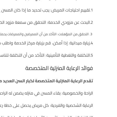
1.تقييم احتياجات المريض: يجب تحديد ما إذا كان المسن يحتاج إلى رعاية طبية متخصصة أو رعاية شخصية يومية.
2.البحث عن مزودي الخدمة: التحقق من سمعة مزود الخدمة، وقراءة التقييمات والمراجعات من العملاء السابقين.
التحقق من المؤهلات: التأكد من أن الممرضين والممرضات يحملون 
4.زيارة ميدانية: إذا أمكن، قم بزيارة مركز الخدمة واطلب مقابلة الموظفين لمعرفة كيفية تقديم الرعاية.
5.التكلفة والتغطية التأمينية: التأكد من أن التكلفة تتناسب مع ميزانيتك ومعرفة ما إذا كانت الخدمة مشمولة في التأمين الصحي.
فوائد الرعاية المنزلية المتخصصة
تقدم الرعاية المنزلية المتخصصة لكبار السن العديد من
الراحة والخصوصية: بقاء المسن في منزله يضمن له الراحة 
الرعاية الشخصية والفردية: كل مريض يحصل على خطة رعاي