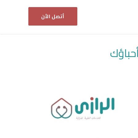
أتصل الأن
حباؤك