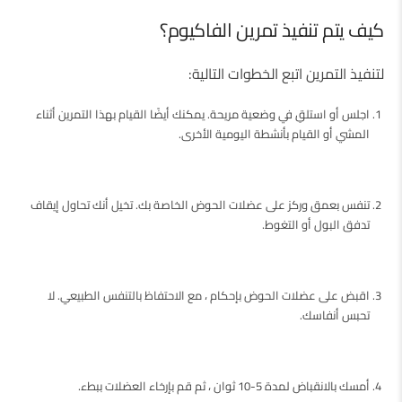
كيف يتم تنفيذ تمرين الفاكيوم؟
لتنفيذ التمرين اتبع الخطوات التالية:
اجلس أو استلقِ في وضعية مريحة. يمكنك أيضًا القيام بهذا التمرين أثناء
المشي أو القيام بأنشطة اليومية الأخرى.
تنفس بعمق وركز على عضلات الحوض الخاصة بك. تخيل أنك تحاول إيقاف
تدفق البول أو التغوط.
اقبض على عضلات الحوض بإحكام ، مع الاحتفاظ بالتنفس الطبيعي. لا
تحبس أنفاسك.
أمسك بالانقباض لمدة 5-10 ثوان ، ثم قم بإرخاء العضلات ببطء.