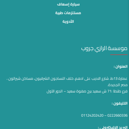
سيارة إسعاف
مستلزمات طبية
الأدوية
موسسة الرازي جروب
العنوان :
عمارة 13ط، شارع الاديب على ادهم، خلف النساجون الشرقيون، مساكن شيراتون ،
مصر الجديدة.
فرع طنطا :71 ش سعيد برج صفوة سعيد – الدور الآول
التليفون :
0222660336 – 01124202420
البريد الاليكترونى :