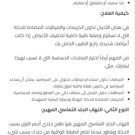
جلد سميك أو متشقق أو متقشر.
كيفية العلاج:
في بعض الأحيان تكون الكريمات والمرطبات المضادة للحكة
التي لا تستلزم وصفة طبية كافية لتخفيف الأعراض. إذا كانت
أعراضك شديدة، راجع الطبيب الخاص بك.
من المهم أيضاً اختيار المنتجات الحساسة التي لا تسبب تهيجًا
لبشرتك، مثل:
المرطبات: حاول استخدام مرطبات، تحتوي على السيراميد. يمكن أن يساعد
السيراميد في تكوين طبقة واقية فوق بشرتك.
المنظفات: حاول التبديل إلى منظف خالي من العطور ومضاد للحساسية.
الكريمات المضادة للحكة: لتهدئة وحماية البشرة المتهيجة.
النوع الثاني: التهاب الجلد التماسي المهيج:
التهاب الجلد التماسي المهيج هو طفح جلدي أحمر اللون يسبب
الحكة ويتطور عندما تتضرر الطبقة الواقية من جلدك بسبب شيء