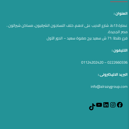
العنوان :
عمارة 13ط، شارع الاديب على ادهم، خلف النساجون الشرقيون، مساكن شيراتون ،
مصر الجديدة.
فرع طنطا :71 ش سعيد برج صفوة سعيد – الدور الآول
التليفون :
0222660336 – 01124202420
البريد الاليكترونى :
info@alrazygroup.com
YouTube
LinkedIn
Instagram
Facebook
TikTok