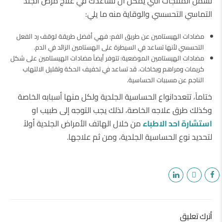
تشمل المنتجات التي يمكن أن تساعدك في علاج مرض الجلد
التماسي التحسسي والوقاية منه ما يلي:
مضادات الهيستامين عن طريق الفم: فهي أفضل طريقة لوقف رد الفعل
التحسسي لأنها تساعد في السيطرة على الهستامين الزائد في الدم.
مضادات الهيستامين الموضعية: تتوفر أيضاً مضادات الهيستامين على شكل
كريمات ومراهم وبخاخات. قد تساعد في تخفيف الحكة وتقليل الالتهاب
الناجم عن مسببات الحساسية.
ختاماً، تتعددانواع الحساسية الجلدية ولكل منها أسبابه الخاصة
وكذلك طرق علاجه الخاصة، لذلك يجب التوجه إلى طبيب او
استشارة احد الاطباء
من خلال الهاتف الأمراض الجلدية أولاً
لتحديد نوع الحساسية الجلدية، ومن ثم علاجها.
أترك تعليق